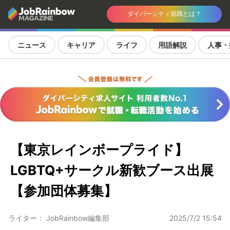
ダイバーシティ就職とは？
ニュース
キャリア
ライフ
用語解説
人事・
【東京レインボープライド】
LGBTQ+サークル新歓ブース出展
【参加団体募集】
ライター： JobRainbow編集部
2025/7/2 15:54