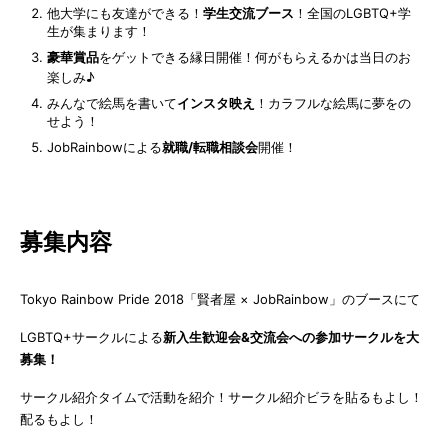
他大学にも友達ができる！
学生交流ブース
！全国のLGBTQ+学
生が集まります！
豪華賞品
をゲットできる縁日開催！何がもらえるかは当日のお
楽しみ♪
みんなで絵馬を書いて
インスタ映え
！カラフルな絵馬に夢をの
せよう！
JobRainbowによる
就職/転職相談会
開催！
募集内容
Tokyo Rainbow Pride 2018「賢者屋 × JobRainbow」のブースにて
LGBTQ+サークルによる
新入生歓迎会&交流会への参加サークルを大
募集！
サークル紹介タイムで活動を紹介！サークル紹介ビラを貼るもよし！
配るもよし！