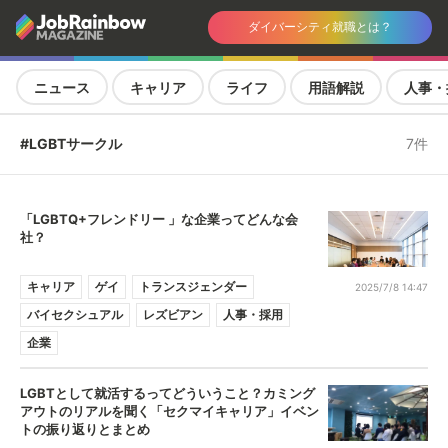
ダイバーシティ就職とは？
ニュース
キャリア
ライフ
用語解説
人事・
#LGBTサークル
7件
「LGBTQ+フレンドリー 」な企業ってどんな会
社？
キャリア
ゲイ
トランスジェンダー
2025/7/8 14:47
バイセクシュアル
レズビアン
人事・採用
企業
LGBTとして就活するってどういうこと？カミング
アウトのリアルを聞く「セクマイキャリア」イベン
トの振り返りとまとめ