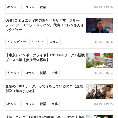
キャリア
コラム
就活
2025/7/2 15:56
LGBTコミュニティ内の隔たりをなくす「フルー
ツ・イン・スーツ・ジャパン」代表ローレンさんイ
ンタビュー
インタビュー
キャリア
コラム
2025/7/2 15:56
【東京レインボープライド】LGBTQ+サークル新歓
ブース出展【参加団体募集】
キャリア
コラム
就活
企業
2025/7/2 15:54
企業のLGBTサークルって何をしているの？【企業
別取り組みまとめ】
キャリア
コラム
就活
企業
2025/7/2 15:53
【使ってる？】LGBTQ+の仲間と会える方法【出会