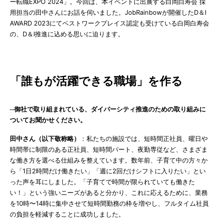
ー転職EXPO 2024」。今回は、本イベントに出展する白岡白寿会 採
用担当の田中さんにお話を伺いました。JobRainbowが開催したD＆I
AWARD 2023にてベストワークプレイス認定も受けている白岡白寿会
の、D＆I推進に込める思いに迫ります。
「誰もが活躍できる職場」を作る
─御社で取り組まれている、ダイバーシティ推進のための取り組みに
ついてお聞かせください。
田中さん（以下敬称略）
：私たちの施設では、短時間正社員、曜日や
時間帯に制限のある正社員、短時間パート、夜勤専従など、さまざま
な働き方を選べる仕組みを整えています。数年前、子育て中の方々か
ら「1日2時間だけ働きたい」「週に2回だけシフトに入りたい」とい
った声を耳にしました。「子育てで時間が限られていても働きた
い！」という強いニーズがあると分かり、これに応えるために、業務
を10時〜14時に集中させて短時間勤務の枠を増やし、フルタイム社員
の負担を軽減することに成功しました。