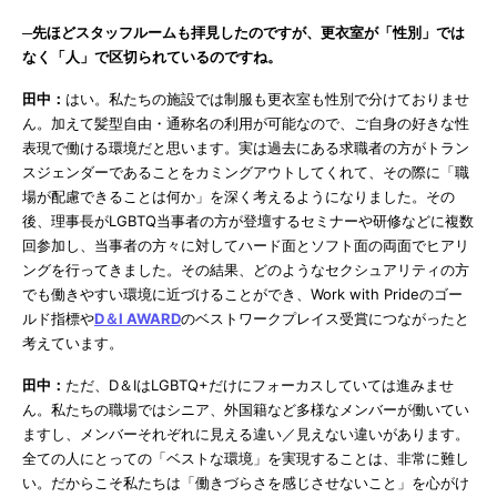
─先ほどスタッフルームも拝見したのですが、更衣室が「性別」では
なく「人」で区切られているのですね。
田中：
はい。私たちの施設では制服も更衣室も性別で分けておりませ
ん。加えて髪型自由・通称名の利用が可能なので、ご自身の好きな性
表現で働ける環境だと思います。実は過去にある求職者の方がトラン
スジェンダーであることをカミングアウトしてくれて、その際に「職
場が配慮できることは何か」を深く考えるようになりました。その
後、理事長がLGBTQ当事者の方が登壇するセミナーや研修などに複数
回参加し、当事者の方々に対してハード面とソフト面の両面でヒアリ
ングを行ってきました。その結果、どのようなセクシュアリティの方
でも働きやすい環境に近づけることができ、Work with Prideのゴー
ルド指標や
D＆I AWARD
のベストワークプレイス受賞につながったと
考えています。
田中：
ただ、D＆IはLGBTQ+だけにフォーカスしていては進みませ
ん。私たちの職場ではシニア、外国籍など多様なメンバーが働いてい
ますし、メンバーそれぞれに見える違い／見えない違いがあります。
全ての人にとっての「ベストな環境」を実現することは、非常に難し
い。だからこそ私たちは「働きづらさを感じさせないこと」を心がけ