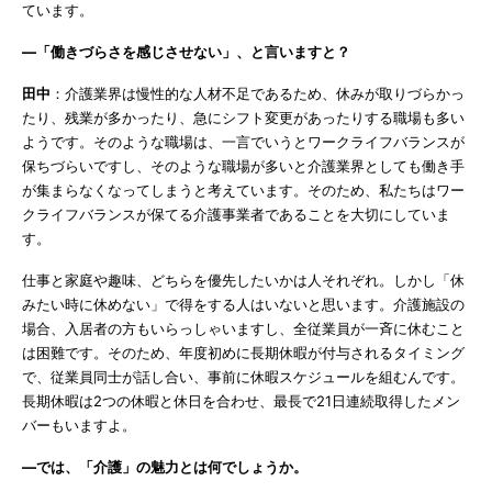
ています。
―「働きづらさを感じさせない」、と言いますと？
田中
：介護業界は慢性的な人材不足であるため、休みが取りづらかっ
たり、残業が多かったり、急にシフト変更があったりする職場も多い
ようです。そのような職場は、一言でいうとワークライフバランスが
保ちづらいですし、そのような職場が多いと介護業界としても働き手
が集まらなくなってしまうと考えています。そのため、私たちはワー
クライフバランスが保てる介護事業者であることを大切にしていま
す。
仕事と家庭や趣味、どちらを優先したいかは人それぞれ。しかし「休
みたい時に休めない」で得をする人はいないと思います。介護施設の
場合、入居者の方もいらっしゃいますし、全従業員が一斉に休むこと
は困難です。そのため、年度初めに長期休暇が付与されるタイミング
で、従業員同士が話し合い、事前に休暇スケジュールを組むんです。
長期休暇は2つの休暇と休日を合わせ、最長で21日連続取得したメン
バーもいますよ。
―では、「介護」の魅力とは何でしょうか。