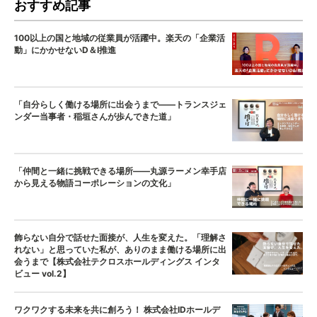
おすすめ記事
100以上の国と地域の従業員が活躍中。楽天の「企業活
動」にかかせないD＆I推進
「自分らしく働ける場所に出会うまで——トランスジェ
ンダー当事者・稲垣さんが歩んできた道」
「仲間と一緒に挑戦できる場所——丸源ラーメン幸手店
から見える物語コーポレーションの文化」
飾らない自分で話せた面接が、人生を変えた。「理解さ
れない」と思っていた私が、ありのまま働ける場所に出
会うまで【株式会社テクロスホールディングス インタ
ビュー vol.2】
ワクワクする未来を共に創ろう！ 株式会社IDホールデ