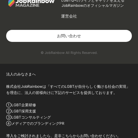
LGBTQ+のライフとキャリアを支える
JobRainbowのオフィシャルマガジン
運営会社
お問い合わせ
© JobRainbow All Rights Reserved.
法人のみなさまへ
株式会社JobRainbowは「すべてのLGBTが自分らしく働ける社会の実現」
を理念に、法人の皆様向けに下記のサービスを提供しております。
①LGBT企業研修
②LGBT採用支援
③LGBTコンサルティング
④メディアでのブランディングPR
導入をご検討されましたら、是非こちらからお問い合わせください。