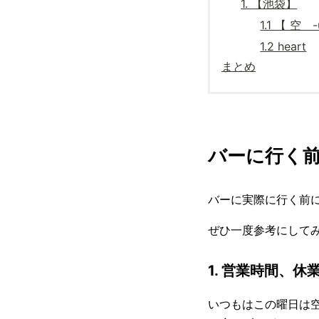
1. 【池袋】
1.1 【 空 -
1.2 heart
まとめ
バーに行く
バーに実際に行く前
ぜひ一度参考にして
1. 営業時間、休
いつもはこの曜日は