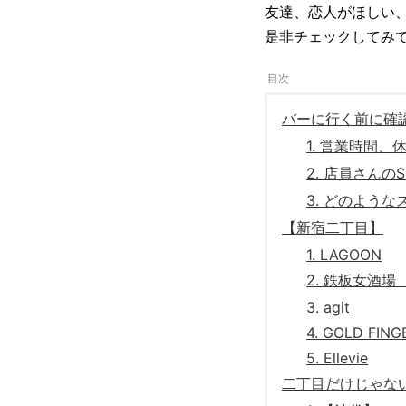
友達、恋人がほしい
是非チェックしてみ
バーに行く前に確
1. 営業時間、
2. 店員さんの
3. どのよう
【新宿二丁目】
1. LAGOON
2. 鉄板女酒
3. agit
4. GOLD FING
5. Ellevie
二丁目だけじゃな