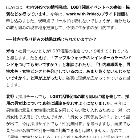
ほかには、
社内SNSでの情報発信、LGBT関連イベントへの参加・協
賛などを行っています
。今年は、
work with Prideのプライド指標
も
申し込みました。現時点でゴールドは取れないでしょうが、自分たち
の取り組みの現在地を把握して、今後に生かすのが目的です。
── 社内で取り組みの効果は感じられていますか？
米地：
社員一人ひとりがLGBT活躍の推進について考えてくれている
と感じます。たとえば、
「アップルウォッチのレインボーカラーのバ
ンドをつけても良いですか？」と相談されたり、「社内組織図を、男
性水色・女性ピンクと色分けしているのは、あまり良くないんじゃな
いですか？」と声が上がったり
。確実に理解が広がってきていると感
じます。
北野：
採用チームでも、
LGBT活躍促進の取り組みに端を発して、採
用の男女比について真剣に議論を交わすようになりました
。例年は、
男性側の意見と女性側の意見を同じくらい取り入れるために一対一の
男女比で採用していたんですが、「男女って関係あるの？」という話
が出て。今は採用サイトでも「性別無回答」を選べますし、面接でも
見た目や名前で性別を一概に判断できるとは限りません。なので、
「男性／女性だからとる」という考えを改めたいという話が出ていま