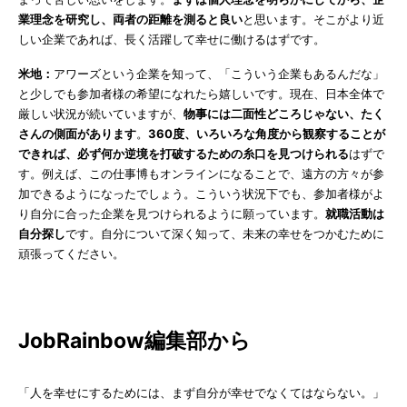
業理念を研究し、両者の距離を測ると良い
と思います。そこがより近
しい企業であれば、長く活躍して幸せに働けるはずです。
米地：
アワーズという企業を知って、「こういう企業もあるんだな」
と少しでも参加者様の希望になれたら嬉しいです。現在、日本全体で
厳しい状況が続いていますが、
物事には二面性どころじゃない、たく
さんの側面があります
。
360度、いろいろな角度から観察することが
できれば、必ず何か逆境を打破するための糸口を見つけられる
はずで
す。例えば、この仕事博もオンラインになることで、遠方の方々が参
加できるようになったでしょう。こういう状況下でも、参加者様がよ
り自分に合った企業を見つけられるように願っています。
就職活動は
自分探し
です。自分について深く知って、未来の幸せをつかむために
頑張ってください。
JobRainbow編集部から
「人を幸せにするためには、まず自分が幸せでなくてはならない。」