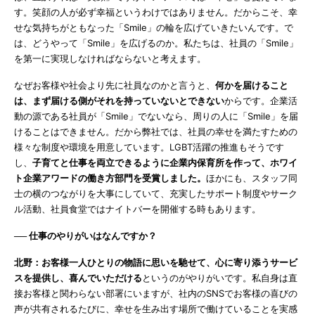
す。笑顔の人が必ず幸福というわけではありません。だからこそ、幸
せな気持ちがともなった「Smile」の輪を広げていきたいんです。で
は、どうやって「Smile」を広げるのか。私たちは、社員の「Smile」
を第一に実現しなければならないと考えます。
なぜお客様や社会より先に社員なのかと言うと、
何かを届けること
は、まず届ける側がそれを持っていないとできない
からです。企業活
動の源である社員が「Smile」でないなら、周りの人に「Smile」を届
けることはできません。だから弊社では、社員の幸せを満たすための
様々な制度や環境を用意しています。LGBT活躍の推進もそうです
し、
子育てと仕事を両立できるように企業内保育所を作って、ホワイ
ト企業アワードの働き方部門を受賞しました。
ほかにも、スタッフ同
士の横のつながりを大事にしていて、充実したサポート制度やサーク
ル活動、社員食堂ではナイトバーを開催する時もあります。
── 仕事のやりがいはなんですか？
北野：お客様一人ひとりの物語に思いを馳せて、心に寄り添うサービ
スを提供し、喜んでいただける
というのがやりがいです。私自身は直
接お客様と関わらない部署にいますが、社内のSNSでお客様の喜びの
声が共有されるたびに、幸せを生み出す場所で働けていることを実感