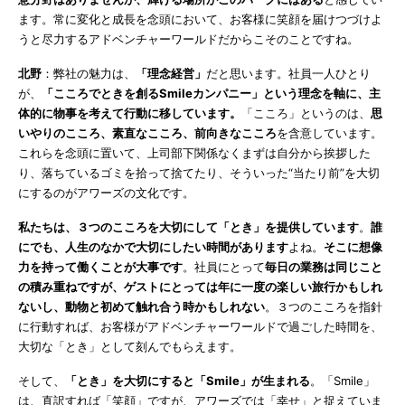
ます。常に変化と成長を念頭において、お客様に笑顔を届けつづけよ
うと尽力するアドベンチャーワールドだからこそのことですね。
北野
：弊社の魅力は、
「理念経営」
だと思います。社員一人ひとり
が、
「こころでときを創るSmileカンパニー」という理念を軸に、主
体的に物事を考えて行動に移しています。
「こころ」というのは、
思
いやりのこころ、素直なこころ、前向きなこころ
を含意しています。
これらを念頭に置いて、上司部下関係なくまずは自分から挨拶した
り、落ちているゴミを拾って捨てたり、そういった“当たり前”を大切
にするのがアワーズの文化です。
私たちは、３つのこころを大切にして「とき」を提供しています
。
誰
にでも、人生のなかで大切にしたい時間があります
よね。
そこに想像
力を持って働くことが大事です
。社員にとって
毎日の業務は同じこと
の積み重ねですが、ゲストにとっては年に一度の楽しい旅行かもしれ
ないし、動物と初めて触れ合う時かもしれない
。３つのこころを指針
に行動すれば、お客様がアドベンチャーワールドで過ごした時間を、
大切な「とき」として刻んでもらえます。
そして、
「とき」を大切にすると「Smile」が生まれる
。「Smile」
は、直訳すれば「笑顔」ですが、アワーズでは「幸せ」と捉えていま