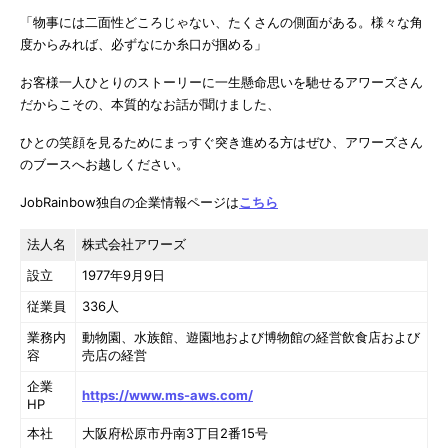
「物事には二面性どころじゃない、たくさんの側面がある。様々な角
度からみれば、必ずなにか糸口が掴める」
お客様一人ひとりのストーリーに一生懸命思いを馳せるアワーズさん
だからこその、本質的なお話が聞けました、
ひとの笑顔を見るためにまっすぐ突き進める方はぜひ、アワーズさん
のブースへお越しください。
JobRainbow独自の企業情報ページは
こちら
法人名
株式会社アワーズ
設立
1977年9月9日
従業員
336人
業務内
動物園、水族館、遊園地および博物館の経営飲食店および
容
売店の経営
企業
https://www.ms-aws.com/
HP
本社
大阪府松原市丹南3丁目2番15号