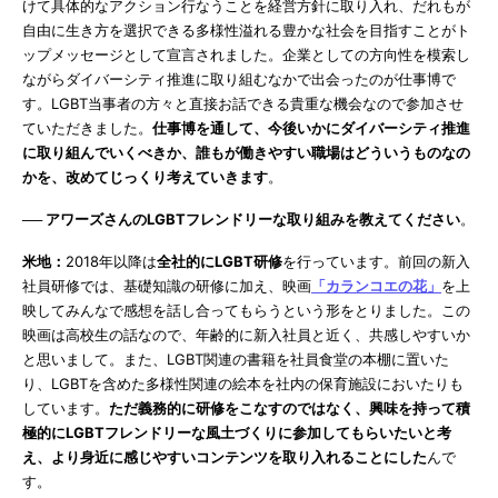
けて具体的なアクション行なうことを経営方針に取り入れ、だれもが
自由に生き方を選択できる多様性溢れる豊かな社会を目指すことがト
ップメッセージとして宣言されました。企業としての方向性を模索し
ながらダイバーシティ推進に取り組むなかで出会ったのが仕事博で
す。LGBT当事者の方々と直接お話できる貴重な機会なので参加させ
ていただきました。
仕事博を通して、今後いかにダイバーシティ推進
に取り組んでいくべきか、誰もが働きやすい職場はどういうものなの
かを、改めてじっくり考えていきます
。
── アワーズさんのLGBTフレンドリーな取り組みを教えてください
。
米地：
2018年以降は
全社的にLGBT研修
を行っています。前回の新入
社員研修では、基礎知識の研修に加え、映画
「カランコエの花」
を上
映してみんなで感想を話し合ってもらうという形をとりました。この
映画は高校生の話なので、年齢的に新入社員と近く、共感しやすいか
と思いまして。また、LGBT関連の書籍を社員食堂の本棚に置いた
り、LGBTを含めた多様性関連の絵本を社内の保育施設においたりも
しています。
ただ義務的に研修をこなすのではなく、興味を持って積
極的にLGBTフレンドリーな風土づくりに参加してもらいたいと考
え、より身近に感じやすいコンテンツを取り入れることにした
んで
す。