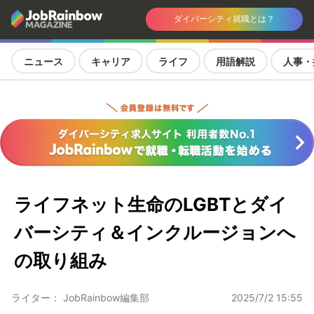
ダイバーシティ就職とは？
ニュース
キャリア
ライフ
用語解説
人事・
ライフネット生命のLGBTとダイ
バーシティ＆インクルージョンへ
の取り組み
ライター： JobRainbow編集部
2025/7/2 15:55