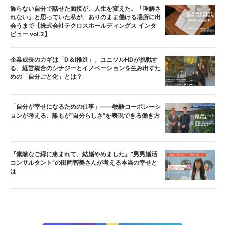
飾らない自分で話せた面接が、人生を変えた。「理解さ
れない」と思っていた私が、ありのまま働ける場所に出
会うまで【株式会社テクロスホールディングス インタ
ビュー vol.2】
企業成長のカギは「D＆I推進」。ユニソルHDが挑戦す
る、経営統合のシナジーとイノベーションを生み出すた
めの「自分ごと化」とは？
「自分が幸せになるための仕事」——物語コーポレーシ
ョンが考える、誰もが“自分らしさ”を表現できる働き方
『素敵なご縁に恵まれて、結婚やめました』”男男婚活
コンサルタント”の田岡智美さんが考える本当の幸せと
は