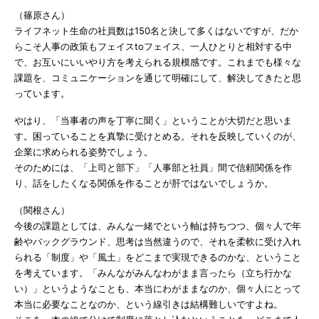
（篠原さん）
ライフネット生命の社員数は150名と決して多くはないですが、だか
らこそ人事の政策もフェイスtoフェイス、一人ひとりと相対する中
で、お互いにいいやり方を考えられる規模感です。これまでも様々な
課題を、コミュニケーションを通じて明確にして、解決してきたと思
っています。
やはり、「当事者の声を丁寧に聞く」ということが大切だと思いま
す。困っていることを真摯に受けとめる。それを反映していくのが、
企業に求められる姿勢でしょう。
そのためには、「上司と部下」「人事部と社員」間で信頼関係を作
り、話をしたくなる関係を作ることが肝ではないでしょうか。
（関根さん）
今後の課題としては、みんな一緒でという軸は持ちつつ、個々人で年
齢やバックグラウンド、思考は当然違うので、それを柔軟に受け入れ
られる「制度」や「風土」をどこまで実現できるのかな、ということ
を考えています。「みんながみんなわがまま言ったら（立ち行かな
い）」というようなことも、本当にわがままなのか、個々人にとって
本当に必要なことなのか、という線引きは結構難しいですよね。