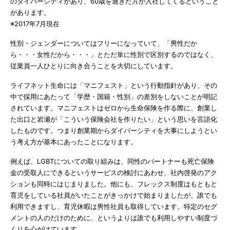
のダイバーシティがあり、60歳を過ぎた方が入社してくるということ
があります。
※2017年7月現在
性別・ジェンダーについてはフリーになっていて、「男性だか
ら・・・女性だから・・・」とただ単に性別で区別するのではなく、
従業員一人ひとりに向き合うことを大切にしています。
ライフネット生命には「マニフェスト」という行動指針があり、その
中で採用にあたって「学歴・国籍・性別」の差別をしないことが明記
されています。マニフェストはゼロから生命保険を作る際に、創業し
た出口と岩瀬が「こういう保険会社を作りたい」という思いを言語化
したものです。つまり創業期からダイバーシティを大事にしようとい
う考え方が基本にあったことになります。
例えば、LGBTについての取り組みは、同性のパートナーも死亡保険
金の受取人にできるというサービスの検討にあわせ、社内啓発のアク
ションも同時にはじまりました。他にも、フレックス制度はもともと
育児をしている社員がいたことがきっかけで始まりましたが、誰でも
利用できますし、育児休暇は男性社員も取得しています。特定のセグ
メントの人のだけのために、というよりは誰でも利用しやすい制度づ
くりを心がけています。