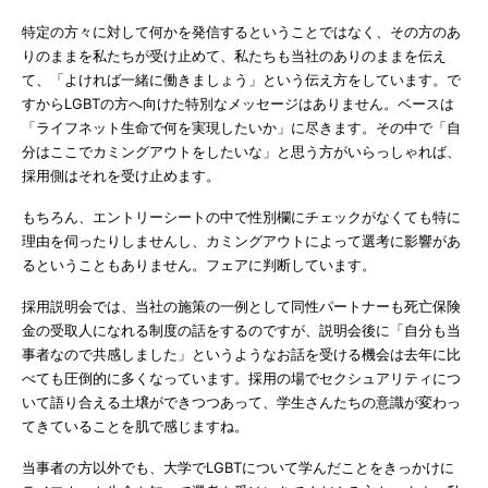
特定の方々に対して何かを発信するということではなく、その方のあ
りのままを私たちが受け止めて、私たちも当社のありのままを伝え
て、「よければ一緒に働きましょう」という伝え方をしています。で
すからLGBTの方へ向けた特別なメッセージはありません。ベースは
「ライフネット生命で何を実現したいか」に尽きます。その中で「自
分はここでカミングアウトをしたいな」と思う方がいらっしゃれば、
採用側はそれを受け止めます。
もちろん、エントリーシートの中で性別欄にチェックがなくても特に
理由を伺ったりしませんし、カミングアウトによって選考に影響があ
るということもありません。フェアに判断しています。
採用説明会では、当社の施策の一例として同性パートナーも死亡保険
金の受取人になれる制度の話をするのですが、説明会後に「自分も当
事者なので共感しました」というようなお話を受ける機会は去年に比
べても圧倒的に多くなっています。採用の場でセクシュアリティにつ
いて語り合える土壌ができつつあって、学生さんたちの意識が変わっ
てきていることを肌で感じますね。
当事者の方以外でも、大学でLGBTについて学んだことをきっかけに