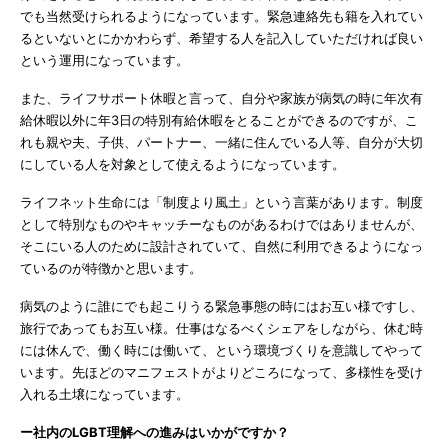
でも当然受けられるようになっています。緊急連絡先も籍を入れてい
るといないとにかかわらず、希望する人を記入していただければ良い
という運用になっています。
また、ライフサポート休暇と言って、自分や家族が病気の時に年次有
給休暇以外に年3日の特別有給休暇をとることができるのですが、こ
れも親や夫、子供、パートナー、一緒に住んでいる人等、自分が大切
にしている人を対象として使えるようになっています。
ライフネット生命には「制度より風土」という言葉があります。制度
として特別なものやキャッチーなものがあるわけではありませんが、
そこにいる人のために設計されていて、自然に利用できるようになっ
ているのが特徴かと思います。
病気のように誰にでも起こりうる緊急事態の時にはお互い様ですし、
旅行であってもお互い様。仕事はなるべくシェアをしながら、休む時
には休んで、働く時には働いて、という環境づくりを意識してやって
います。先ほどのマニフェストがよりどころになって、多様性を受け
入れる土壌になっています。
ー社内のLGBT理解への進みはいかがですか？