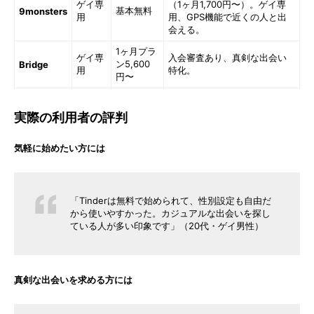
ゲイ専
（1ヶ月1,700円〜）。ゲイ専
基本無料
9monsters
用
用、GPS機能で近くの人と出
会える。
1ヶ月プラ
ゲイ専
入会審査あり、真剣な出会い
ン5,600
Bridge
用
特化。
円〜
実際の利用者の評判
気軽に始めたい方には
「Tinderは無料で始められて、性別設定も自由だ
から使いやすかった。カジュアルな出会いを探し
ている人が多い印象です」（20代・ゲイ男性）
真剣な出会いを求める方には