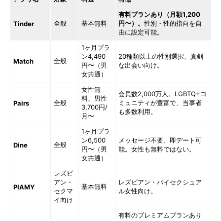
有料プランあり（月額1,200
全般
基本無料
円〜）。
性別・性的指向を自
Tinder
由に設定可能。
1ヶ月プラ
ン4,490
20種類以上の性別選択、真剣
全般
Match
円〜（男
な出会い向け。
女共通）
女性無
会員数2,000万人。LGBTQ+コ
料、男性
全般
ミュニティが豊富で、当事者
Pairs
3,700円/
も多数利用。
月〜
1ヶ月プラ
ン6,500
メッセージ不要、即デート可
全般
Dine
円〜（男
能。女性も無料ではない。
女共通）
レズビ
アン・
レズビアン・バイセクシュア
基本無料
PIAMY
セクマ
ル女性向け。
イ向け
有料のプレミアムプランあり