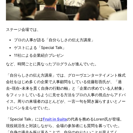
ステージ会場では、
プロの人事が語る「自分らしさの伝え方講座」
ゲストによる「Special Talk」
11社による企業紹介プレゼン
など、時間ごとに異なったプログラムが進んでいた。
「自分らしさの伝え方講座」では、グローヴエンターテイメント株式
会社をはじめ多くの企業で人事顧問をしている佐藤彰吾氏が、「過
去–現在–未来を貫く自身の行動の軸」と「企業の求めている人材像」
をフィットしているように見せる方法をプロの人事の視点からアドバ
イス。周りの来場者のほとんどが、一言一句を聞き漏らすまいとノー
トにペンを走らせていた。
「Special Talk」には
Fruit in Suits
の代表を務めるLoren氏が登場。
現役就活生と対談しながら、会場の参加者にも質問を募っていた。
「自身の過去を振り返ることで、自分のやりたいことが見えてく