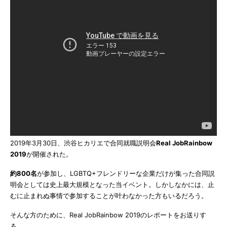
2019年3月30日、渋谷ヒカリエで合同就職説明会
Real JobRainbow
2019
が開催された。
約800名
が参加し、LGBTQ+フレンドリーな企業だけが集った合同説
明会としては史上最大規模となった当イベント。しかしなかには、止
むに止まれぬ事情で参加することが叶わなかった方もいるだろう。
そんな方のために、Real JobRainbow 2019のレポートをお送りす
る。