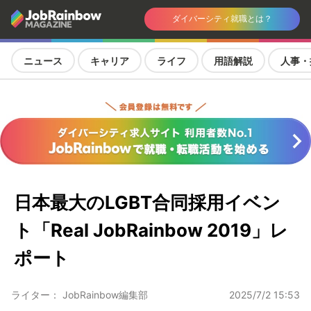
ダイバーシティ就職とは？
ニュース
キャリア
ライフ
用語解説
人事・
日本最大のLGBT合同採用イベン
ト「Real JobRainbow 2019」レ
ポート
ライター： JobRainbow編集部
2025/7/2 15:53