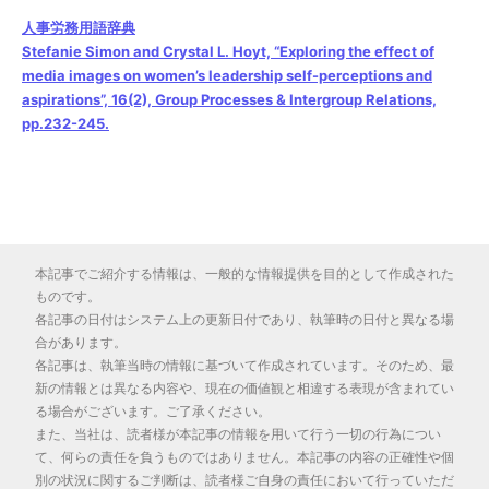
人事労務用語辞典
Stefanie Simon and Crystal L. Hoyt, “Exploring the effect of
media images on women’s leadership self-perceptions and
aspirations”, 16(2), Group Processes & Intergroup Relations,
pp.232-245.
本記事でご紹介する情報は、一般的な情報提供を目的として作成された
ものです。
各記事の日付はシステム上の更新日付であり、執筆時の日付と異なる場
合があります。
各記事は、執筆当時の情報に基づいて作成されています。そのため、最
新の情報とは異なる内容や、現在の価値観と相違する表現が含まれてい
る場合がございます。ご了承ください。
また、当社は、読者様が本記事の情報を用いて行う一切の行為につい
て、何らの責任を負うものではありません。本記事の内容の正確性や個
別の状況に関するご判断は、読者様ご自身の責任において行っていただ