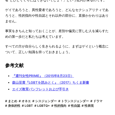
ゲイであろうと、異性愛者であろうと、どんなセクシュアリティであ
ろうと、性的指向や性自認とそれ以外の部分に、直接かかわりはあり
ません。
事実をきちんと知っておくことが、差別や偏見に苦しむ人を減らすた
めの第一歩だと私たちは考えています。
すべての方が自分らしく生きられるように、まずはゲイという概念に
ついて、正しい知識を持っておきましょう。
参考文献
『週刊女性PRIME』（2015年8月23日）
森山至貴『LGBTを読みとく』（2017）ちくま新書
エイズ教育パンフレットおよび手引き
まとめ
オネエ
シスジェンダー
トランスジェンダー
ドラマ
身体的性
LGBT
LGBTQ+
性的指向
性自認
性表現