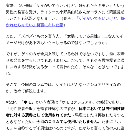
実際、つい先日「ゲイがいてもいいけど、好かれたらキモい」という
男性の発言を受け、ライターの小野美由紀さんがコラムにて問題提起
したことも話題となりました。（参考：
「ゲイがいてもいいけど、好
かれたらキモい」発言にキレた話
）
また、「ズバズバものを言う人」「女装している男性」……なんてイ
メージだけがある方もいらっしゃるのではないでしょうか。
ですが、ゲイの方が全員女装しているわけではないですし、歯に衣着
せぬ発言をするわけでもありません。だって、そもそも異性愛者全員
に共通する特徴があるか、って言われたら、そんなことはないですよ
ね。
そこで、今回のコラムでは、ゲイとはどんなセクシュアリティなの
か、改めて解説します。
※なお、
「ホモ」
という表現は「ホモセクシュアル」の略語であり、
「同性愛者全般」を指す呼称なのですが、
日本においては男性同性愛
者に対する蔑称として使用されてきた
（馬鹿にしたり揶揄したりする
ときなど）ため、
今回のコラムでは使用いたしません。
たまに「ホ
モ」を自称するゲイ男性はいるのですが、だからと言って他の人に当