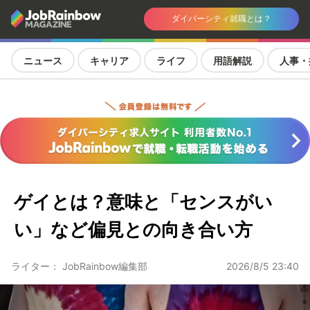
ダイバーシティ就職とは？
ニュース
キャリア
ライフ
用語解説
人事・
ゲイとは？意味と「センスがい
い」など偏見との向き合い方
ライター： JobRainbow編集部
2026/8/5 23:40