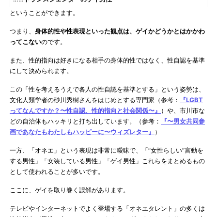
ということができます。
つまり、
身体的性や性表現といった観点は、ゲイかどうかとはかかわ
ってこない
のです。
また、性的指向は好きになる相手の身体的性ではなく、性自認を基準
にして決められます。
この「性を考えるうえで各人の性自認を基準とする」という姿勢は、
文化人類学者の砂川秀樹さんをはじめとする専門家（参考：
『LGBT
ってなんですか？〜性自認、性的指向と社会関係〜』
）や、市川市な
どの自治体もハッキリと打ち出しています。（参考：
『〜男女共同参
画であなたもわたしもハッピーに〜ウィズレター』
）
一方、「オネエ」という表現は非常に曖昧で、「”女性らしい”言動を
する男性」「女装している男性」「ゲイ男性」これらをまとめるもの
として使われることが多いです。
ここに、ゲイを取り巻く誤解があります。
テレビやインターネットでよく登場する「オネエタレント」の多くは