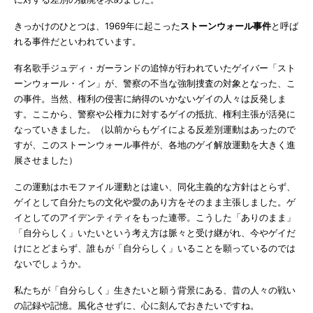
きっかけのひとつは、1969年に起こった
ストーンウォール事件
と呼ば
れる事件だといわれています。
有名歌手ジュディ・ガーランドの追悼が行われていたゲイバー「スト
ーンウォール・イン」が、警察の不当な強制捜査の対象となった、こ
の事件。当然、権利の侵害に納得のいかないゲイの人々は反発しま
す。ここから、警察や公権力に対するゲイの抵抗、権利主張が活発に
なっていきました。（以前からもゲイによる反差別運動はあったので
すが、このストーンウォール事件が、各地のゲイ解放運動を大きく進
展させました）
この運動はホモファイル運動とは違い、同化主義的な方針はとらず、
ゲイとして自分たちの文化や愛のあり方をそのまま主張しました。ゲ
イとしてのアイデンティティをもった連帯。こうした「ありのまま」
「自分らしく」いたいという考え方は脈々と受け継がれ、今やゲイだ
けにとどまらず、誰もが「自分らしく」いることを願っているのでは
ないでしょうか。
私たちが「自分らしく」生きたいと願う背景にある、昔の人々の戦い
の記録や記憶。風化させずに、心に刻んでおきたいですね。