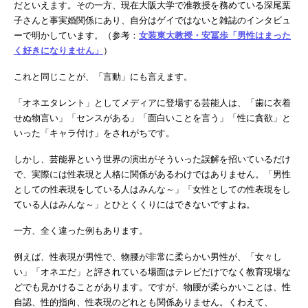
だといえます。その一方、現在大阪大学で准教授を務めている深尾葉
子さんと事実婚関係にあり、自分はゲイではないと雑誌のインタビュ
ーで明かしています。（参考：
女装東大教授・安冨歩「男性はまった
く好きになりません」
）
これと同じことが、「言動」にも言えます。
「オネエタレント」としてメディアに登場する芸能人は、「歯に衣着
せぬ物言い」「センスがある」「面白いことを言う」「性に貪欲」と
いった「キャラ付け」をされがちです。
しかし、芸能界という世界の演出がそういった誤解を招いているだけ
で、実際には性表現と人格に関係があるわけではありません。「男性
としての性表現をしている人はみんな～」「女性としての性表現をし
ている人はみんな～」とひとくくりにはできないですよね。
一方、全く違った例もあります。
例えば、性表現が男性で、物腰が非常に柔らかい男性が、「女々し
い」「オネエだ」と評されている場面はテレビだけでなく教育現場な
どでも見かけることがあります。ですが、物腰が柔らかいことは、性
自認、性的指向、性表現のどれとも関係ありません。くわえて、