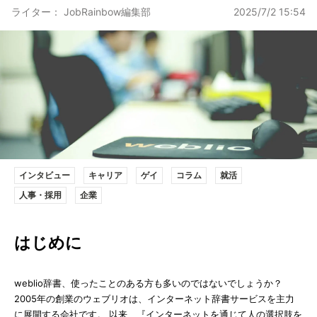
ライター： JobRainbow編集部
2025/7/2 15:54
インタビュー
キャリア
ゲイ
コラム
就活
人事・採用
企業
はじめに
weblio辞書、使ったことのある方も多いのではないでしょうか？
2005年の創業のウェブリオは、インターネット辞書サービスを主力
に展開する会社です。 以来、『インターネットを通じて人の選択肢を