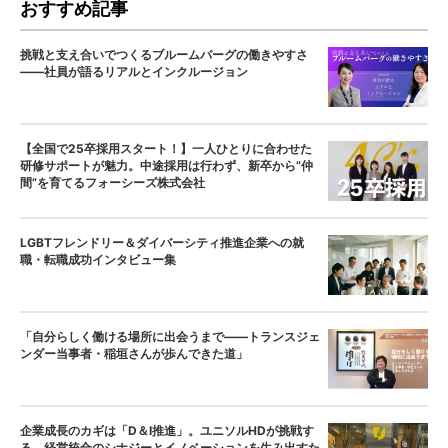
おすすめ記事
挑戦と支え合いでつくるブルームバーグの働きやすさ
——社員が語るリアルとインクルージョン
【全国で25卒採用スタート！】一人ひとりに合わせた
研修サポートが魅力。中途採用は行わず、新卒から”仲
間”を育てるフォーシーズ株式会社
LGBTフレンドリー＆ダイバーシティ推進企業への就
職・転職成功インタビュー集
「自分らしく働ける場所に出会うまで——トランスジェ
ンダー当事者・稲垣さんが歩んできた道」
企業成長のカギは「D＆I推進」。ユニソルHDが挑戦す
る、経営統合のシナジーとイノベーションを生み出すた