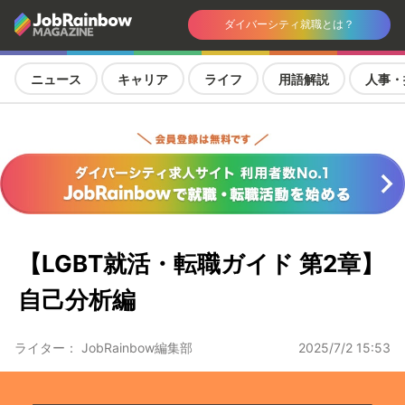
ダイバーシティ就職とは？
ニュース
キャリア
ライフ
用語解説
人事・
【LGBT就活・転職ガイド 第2章】
自己分析編
ライター： JobRainbow編集部
2025/7/2 15:53