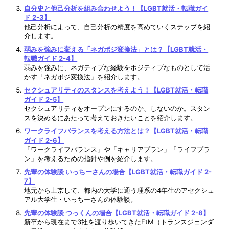
自分史と他己分析を組み合わせよう！【LGBT就活・転職ガイ
ド 2-3】
他己分析によって、自己分析の精度を高めていくステップを紹
介します。
弱みを強みに変える「ネガポジ変換法」とは？【LGBT就活・
転職ガイド 2-4】
弱みを強みに、ネガティブな経験をポジティブなものとして活
かす「ネガポジ変換法」を紹介します。
セクシュアリティのスタンスを考えよう！【LGBT就活・転職
ガイド 2-5】
セクシュアリティをオープンにするのか、しないのか。スタン
スを決めるにあたって考えておきたいことを紹介します。
ワークライフバランスを考える方法とは？【LGBT就活・転職
ガイド 2-6】
「ワークライフバランス」や「キャリアプラン」「ライフプラ
ン」を考えるための指針や例を紹介します。
先輩の体験談 いっちーさんの場合【LGBT就活・転職ガイド 2-
7】
地元から上京して、都内の大学に通う理系の4年生のアセクシュ
アル大学生・いっちーさんの体験談。
先輩の体験談 つっくんの場合【LGBT就活・転職ガイド 2-8】
新卒から現在まで3社を渡り歩いてきたFtM（トランスジェンダ