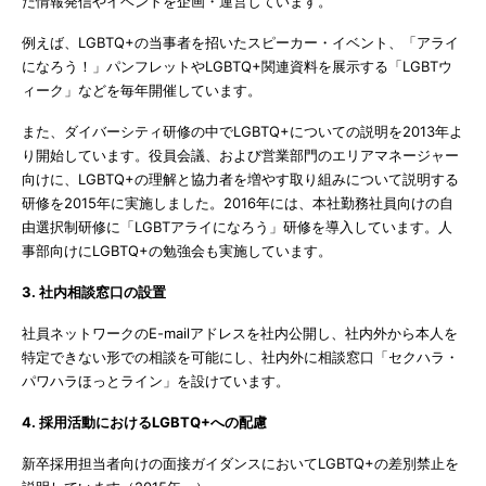
た情報発信やイベントを企画・運営しています。
例えば、LGBTQ+の当事者を招いたスピーカー・イベント、「アライ
になろう！」パンフレットやLGBTQ+関連資料を展示する「LGBTウ
ィーク」などを毎年開催しています。
また、ダイバーシティ研修の中でLGBTQ+についての説明を2013年よ
り開始しています。役員会議、および営業部門のエリアマネージャー
向けに、LGBTQ+の理解と協力者を増やす取り組みについて説明する
研修を2015年に実施しました。2016年には、本社勤務社員向けの自
由選択制研修に「LGBTアライになろう」研修を導入しています。人
事部向けにLGBTQ+の勉強会も実施しています。
3. 社内相談窓口の設置
社員ネットワークのE-mailアドレスを社内公開し、社内外から本人を
特定できない形での相談を可能にし、社内外に相談窓口「セクハラ・
パワハラほっとライン」を設けています。
4. 採用活動におけるLGBTQ+への配慮
新卒採用担当者向けの面接ガイダンスにおいてLGBTQ+の差別禁止を