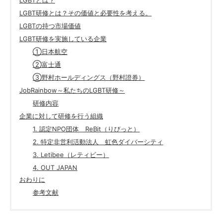
LGBTとは？
LGBT研修とは？その価値と必要性を考える。
LGBTの持つ市場価値
LGBT研修を実施している企業
①日本航空
②富士通
③野村ホールディングス（野村證券）
JobRainbow～私たちのLGBT研修～
研修内容
企業に対して研修を行う組織
1. 認定NPO団体 ReBit（りびっと）
2. 特定非営利活動法人 虹色ダイバーシティ
3. Letibee（レティビー）
4. OUT JAPAN
おわりに
参考文献