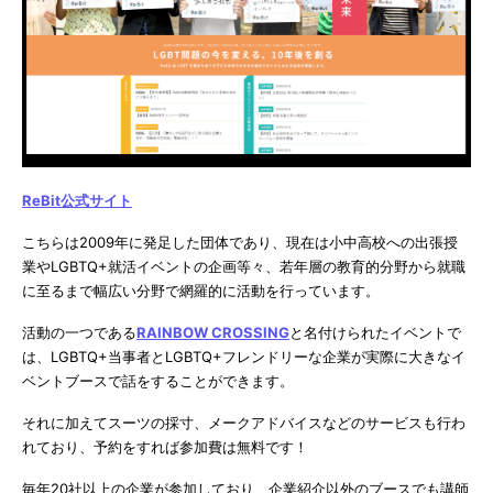
ReBit公式サイト
こちらは2009年に発足した団体であり、現在は小中高校への出張授
業やLGBTQ+就活イベントの企画等々、若年層の教育的分野から就職
に至るまで幅広い分野で網羅的に活動を行っています。
活動の一つである
RAINBOW CROSSING
と名付けられたイベントで
は、LGBTQ+当事者とLGBTQ+フレンドリーな企業が実際に大きなイ
ベントブースで話をすることができます。
それに加えてスーツの採寸、メークアドバイスなどのサービスも行わ
れており、予約をすれば参加費は無料です！
毎年20社以上の企業が参加しており、企業紹介以外のブースでも講師