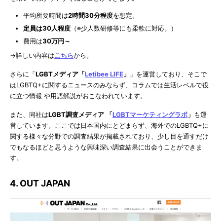
平均所要時間は
2時間30分程度
を想定。
定員は30人程度
（※少人数研修等にも柔軟に対応。）
費用は
30万円～
→詳しい内容は
こちら
から。
さらに「
LGBTメディア「
Letibee LIFE
」
」を運営しており、そこで
はLGBTQ+に関するニュースのみならず、コラムでは生活レベルで役
に立つ情報 や用語解説がおこなわれています。
また、同社は
LGBT調査メディア
「
LGBTマーケティングラボ
」
も運
営しています。ここでは日本国内にとどまらず、海外でのLGBTQ+に
関する様々な分野での調査結果が掲載されており、少し目を通すだけ
でもなるほどと思うような興味深い調査結果に出会うことができま
す。
4. OUT JAPAN