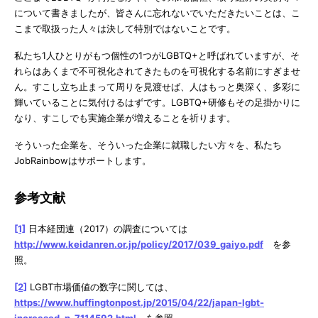
について書きましたが、皆さんに忘れないでいただきたいことは、こ
こまで取扱った人々は決して特別ではないことです。
私たち1人ひとりがもつ個性の1つがLGBTQ+と呼ばれていますが、そ
れらはあくまで不可視化されてきたものを可視化する名前にすぎませ
ん。すこし立ち止まって周りを見渡せば、人はもっと奥深く、多彩に
輝いていることに気付けるはずです。LGBTQ+研修もその足掛かりに
なり、すこしでも実施企業が増えることを祈ります。
そういった企業を、そういった企業に就職したい方々を、私たち
JobRainbowはサポートします。
参考文献
[1]
日本経団連（2017）の調査については
http://www.keidanren.or.jp/policy/2017/039_gaiyo.pdf
を参
照。
[2]
LGBT市場価値の数字に関しては、
https://www.huffingtonpost.jp/2015/04/22/japan-lgbt-
increased_n_7114592.html
を参照。