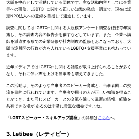
大阪を中心として活動している団体です。主な活動内容としては企業
等への研修、LGBTQ+に関する正しい知識の発信・調査で、現在は認
定NPO法人への登録を目指して邁進しています。
調査に関してはLGBTQ+に関する大規模アンケート調査をほぼ毎年実
施し、その調査内容の報告会を催すなどしています。また、企業へ講
師を派遣する形での企業研修や社内制度の監修もおこなっており、大
阪市淀川区の行政が力を入れているLGBTQ+支援事業にも携わってい
ます。
近年メディアではLGBTQ+に関する話題が取り上げられることが多く
なり、それに伴い声を上げる当事者も増えてきました。
この活動は、そのような当事者のスピーカー育成と、当事者同士の交
流を目的に行われています。当事者や周りの人が正しい知識を得るこ
とができ、また同じスピーカーとの交流を通して最新の情報、経験を
共有できる場が あるのは非常に貴重な機会ですよね。
「
LGBT
スピーカー・スキルアップ講座」
の詳細は
こちら
へ。
3. Letibee（レティビー）