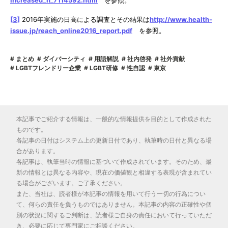
[3]
2016年実施の日高による調査とその結果は
http://www.health-
issue.jp/reach_online2016_report.pdf
を参照。
まとめ
ダイバーシティ
用語解説
社内啓発
社外貢献
LGBTフレンドリー企業
LGBT研修
性自認
東京
本記事でご紹介する情報は、一般的な情報提供を目的として作成された
ものです。
各記事の日付はシステム上の更新日付であり、執筆時の日付と異なる場
合があります。
各記事は、執筆当時の情報に基づいて作成されています。そのため、最
新の情報とは異なる内容や、現在の価値観と相違する表現が含まれてい
る場合がございます。ご了承ください。
また、当社は、読者様が本記事の情報を用いて行う一切の行為につい
て、何らの責任を負うものではありません。本記事の内容の正確性や個
別の状況に関するご判断は、読者様ご自身の責任において行っていただ
き、必要に応じて専門家にご相談ください。