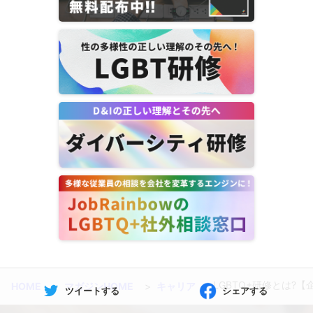
LGBTQ+研修とは?
HOME
マガジンHOME
キャリア
ツイートする
シェアする