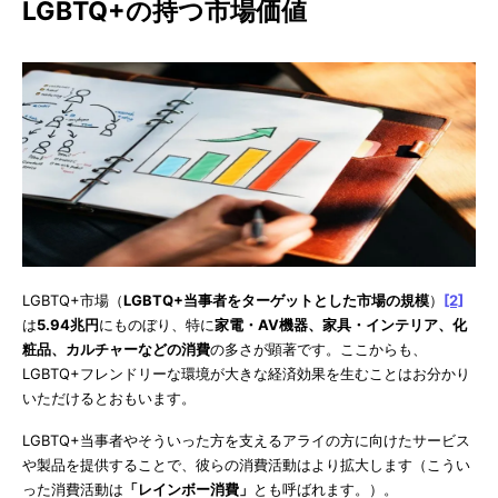
LGBTQ+の持つ市場価値
LGBTQ+市場（
LGBTQ+当事者をターゲットとした市場の規模
）
[2]
は
5.94兆円
にものぼり、特に
家電・AV機器、家具・インテリア、化
粧品、カルチャーなどの消費
の多さが顕著です。ここからも、
LGBTQ+フレンドリーな環境が大きな経済効果を生むことはお分かり
いただけるとおもいます。
LGBTQ+当事者やそういった方を支えるアライの方に向けたサービス
や製品を提供することで、彼らの消費活動はより拡大します（こうい
った消費活動は
「レインボー消費」
とも呼ばれます。）。