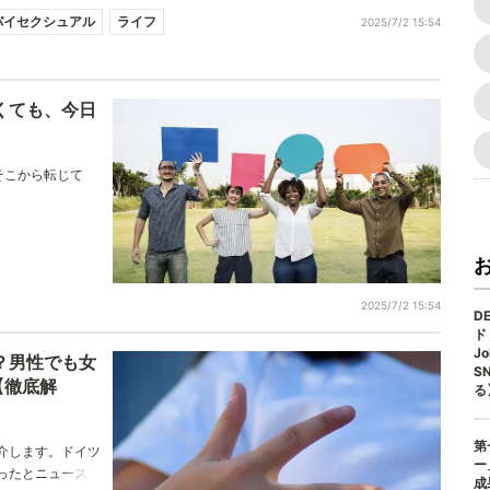
バイセクシュアル
ライフ
2025/7/2 15:54
なくても、今日
そこから転じて
2025/7/2 15:54
D
ド
J
て？男性でも女
S
【徹底解
る
第
介します。ドイツ
ー
ったとニュースで
成