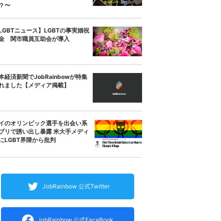
？〜
LGBTニュース】LGBTの事実婚祝
金 関市職員互助会が導入
本経済新聞でJobRainbowが特集
れました【メディア掲載】
イのオリンピック選手を出会い系
プリで誘い出し暴露 米大手メディ
にLGBT界隈から批判
JobRainbow 公式Twitter
JobRainbow 公式FaceBook