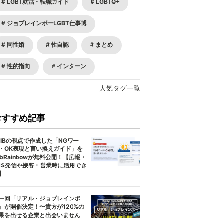
LGBT就活・転職ガイド
LGBTQ+
ジョブレインボーLGBT仕事博
同性婚
性自認
まとめ
性的指向
インターン
人気タグ一覧
おすすめ記事
EIBの視点で作成した「NGワー
・OK表現と言い換えガイド」を
obRainbowが無料公開！【広報・
NS発信や接客・営業時に活用でき
】
一回「リアル・ジョブレインボ
」が開催決定！〜貴方が120%の
果を出せる企業と出会いません