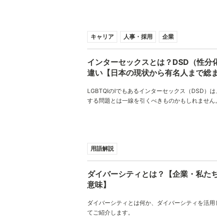
すが、実際に頭を使って考え、アウトプットする
加者の皆さんの意識面において変化をもたらすき
じています。
キャリア
人事・採用
企業
インターセックスとは？DSD（性分
違い【日本の現状から有名人まで総
LGBTQIのIでもあるインターセックス（DSD）は
する問題とは一線を引くべきものかもしれません
ス（DSD）は「性的マイノリティ」ではないから
など「性の多様性」について発信する際には、同
多様性」についても正しい情報を伝え、支援を広
う。
用語解説
ダイバーシティとは？【企業・私た
意味】
ダイバーシティとは何か、ダイバーシティを活用
てご紹介します。