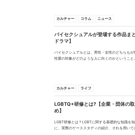
話題になっていますね！サードジェンダーと呼ば
もなくLGBTのカテゴリーにも当てはまらない人
説。タイ、インド、ハワイ、ドイツそして日本に
カルチャー
コラム
ニュース
バイセクシュアルが登場する作品ま
ドラマ】
バイセクシュアルとは、男性・女性のどちらもが
性愛の対象がどのような人に向くのかということ
セクシュアリティである。今回はそんなバイセク
した映画・ドラマを紹介していく。
カルチャー
ライフ
LGBTQ+研修とは?【企業・団体の
め】
LGBT研修とは？LGBTに関する基礎的な知識を
に、実際のケーススタディの紹介、それを用いて
を行います。ただ情報を摂取することはインター