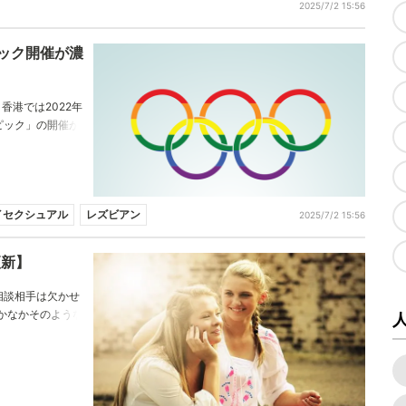
2025/7/2 15:56
ピック開催が濃
香港では2022年
ピック」の開催が
持つゲイオリンピ
港での開催が意味
イセクシュアル
レズビアン
2025/7/2 15:56
更新】
相談相手は欠かせ
かなかそのような
そんな悩みを解決
けば色々なことが
た。