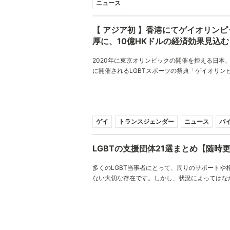
ニュース
【 アジア初 】香港にてゲイオリン
厚に、10億HKドルの経済効果見込む
2020年に東京オリンピックの開催を控える日本、
に開催されるLGBTスポーツの祭典「ゲイオリン
濃厚視されている。10億HKドルもの経済効果を
ックとは何なのだろうか、「アジア初」となる香
することとは？
ゲイ
トランスジェンダー
ニュース
バ
LGBTの支援団体21選まとめ【随時
多くのLGBT当事者にとって、周りのサポートや
ない大切な存在です。しかし、状況によってはな
人たちを探すことが困難なことも多々あります。
するため、「周りに味方がいなくても、ここに行
相談できる場所」をJobRainbowで探してみまし