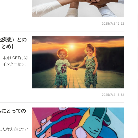
体験は、今後の参
っかけになると信
2025/7/2 15:52
化疾患）との
まとめ】
、本来LGBTに関
。インターセック
です。是非LGBT
時にDSDの「体の
げていきましょ
2025/7/2 15:52
ちにとっての
した考え方につい