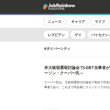
ニュース
キャリア
ライフ
レズビアン
ゲイ
バイセクシ
#ダイバーシティ
米大統領選挙討論会でLGBT当事者
ーソン・クーパー氏～
クーパー氏は、大統領選挙の討論会で初めて司会者
事者であり、これまで司会者にラインナップされ
のあるグループの中の一人といえる。米国大統領
そして、大統領となった候補者がどのようなLGB
するのか、今後も目が離せない。