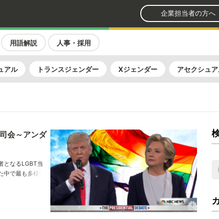
企業担当者の方へ
用語解説
人事・採用
ュアル
トランスジェンダー
Xジェンダー
アセクシュア
が司会～アンダ
となるLGBT当
た中で最も多様性
選挙の成り行き、
T関連政策を施行