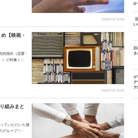
れる男性、女性で
か
たちについて解
もいる？
【
2025/7/2 15:53
い
とめ【映画・
日
さ
性的指向（恋愛・
。）の対象となる
シュアルを題材に
ゲ
ア
ア
2025/7/2 15:53
取り組みまと
知っていただいた後
のグループワーク
ネットでも可能で