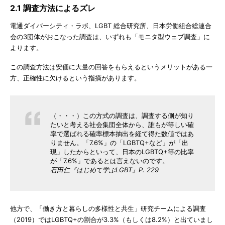
2.1 調査方法によるズレ
電通ダイバーシティ・ラボ、LGBT 総合研究所、日本労働組合総連合
会の3団体がおこなった調査は、いずれも「モニタ型ウェブ調査」に
よります。
この調査方法は安価に大量の回答をもらえるというメリットがある一
方、正確性に欠けるという指摘があります。
（・・・）この方式の調査は、調査する側が知り
たいと考える社会集団全体から、誰もが等しい確
率で選ばれる確率標本抽出を経て得た数値ではあ
りません。「7.6%」の「LGBTQ+など」が「出
現」したからといって、日本のLGBTQ+等の比率
が「7.6%」であるとは言えないのです。
石田仁『はじめて学ぶLGBT』P. 229
他方で、「働き方と暮らしの多様性と共生」研究チームによる調査
（2019）ではLGBTQ+の割合が3.3%（もしくは8.2%）と出ていまし