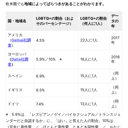
欧米圏でも
地域によってばらつきがあることがわかります。
デー
LGBTQ+の割合（およ
LGBTQ+の割合
国・地域名
タの
そのパーセンテージ）
（何人に1人）
年
アメリカ
2017
（
Gallup社調
22人に1人
4.5%
年
査
）
ヨーロッパ
2016
（
Dalia社調
5.9%／10% ※
16人に1人
年
査
）
（同
スペイン
15人に1人
6.9%
上）
（同
イギリス
15人に1人
6.5%
上）
（同
ドイツ
13人に1人
7.4%
上）
※ 5.9%は、「レズビアン／ゲイ／バイセクシュアル／トランスジェ
ンダーだと自認するか」に、「はい」と答えた人の割合。10%は、
［完全に異性愛 ／ ほとんど異性愛、ときどき同性愛 ／ おなじ