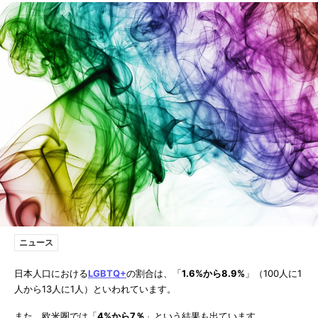
ニュース
日本人口における
LGBTQ+
の割合は、「
1.6%から8.9%
」（100人に1
人から13人に1人）といわれています。
また、欧米圏では「
4%
から7
％
」という結果も出ています。