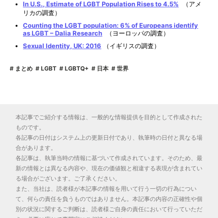
In U.S., Estimate of LGBT Population Rises to 4.5%
（アメ
リカの調査）
Counting the LGBT population: 6% of Europeans identify
as LGBT – Dalia Research
（ヨーロッパの調査）
Sexual Identity, UK: 2016
（イギリスの調査）
まとめ
LGBT
LGBTQ+
日本
世界
本記事でご紹介する情報は、一般的な情報提供を目的として作成された
ものです。
各記事の日付はシステム上の更新日付であり、執筆時の日付と異なる場
合があります。
各記事は、執筆当時の情報に基づいて作成されています。そのため、最
新の情報とは異なる内容や、現在の価値観と相違する表現が含まれてい
る場合がございます。ご了承ください。
また、当社は、読者様が本記事の情報を用いて行う一切の行為につい
て、何らの責任を負うものではありません。本記事の内容の正確性や個
別の状況に関するご判断は、読者様ご自身の責任において行っていただ