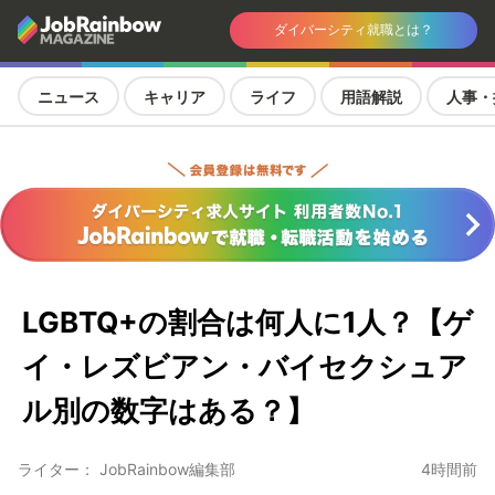
ダイバーシティ就職とは？
ニュース
キャリア
ライフ
用語解説
人事・
LGBTQ+の割合は何人に1人？【ゲ
イ・レズビアン・バイセクシュア
ル別の数字はある？】
ライター： JobRainbow編集部
4時間前