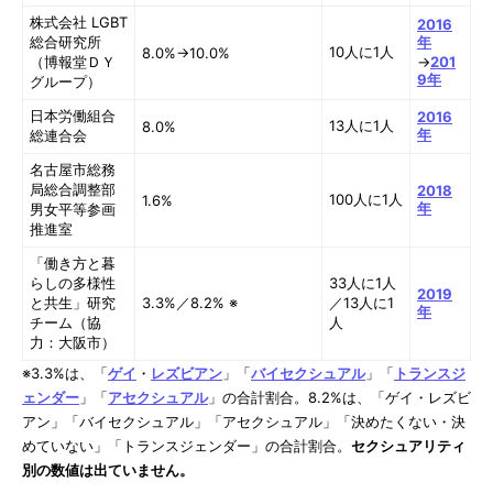
株式会社 LGBT
2016
総合研究所
年
10人に1人
8.0%→10.0%
（博報堂ＤＹ
→
201
9年
グループ）
日本労働組合
2016
13人に1人
8.0%
年
総連合会
名古屋市総務
局総合調整部
2018
100人に1人
1.6%
年
男女平等参画
推進室
「働き方と暮
らしの多様性
33人に1人
2019
と共生」研究
3.3%／8.2% ※
／13人に1
年
チーム（協
人
力：大阪市）
※3.3%は、「
ゲイ
・
レズビアン
」「
バイセクシュアル
」「
トランスジ
ェンダー
」「
アセクシュアル
」の合計割合。8.2%は、「ゲイ・レズビ
アン」「バイセクシュアル」「アセクシュアル」「決めたくない・決
めていない」「トランスジェンダー」の合計割合。
セクシュアリティ
別の数値は出ていません。