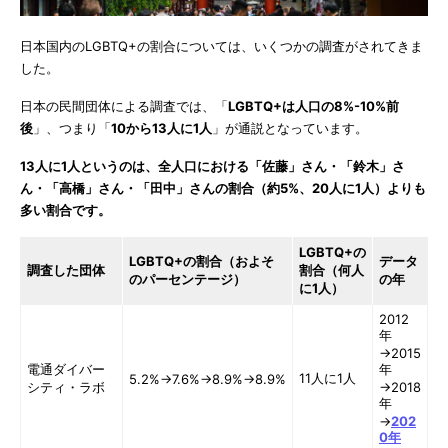
日本国内のLGBTQ+の割合については、いくつかの調査がされてきま
した。
日本の民間団体による調査では、「
LGBTQ+は人口の8%-10%前
後
」、つまり「
10から13人に1人
」が通説となっています。
13
人に
1
人というのは、全人口における「佐藤」さん・「鈴木」さ
ん・「高橋」さん・「田中」さんの割合（約
5%
、
20
人に
1
人）よりも
多い割合です。
LGBTQ+の
LGBTQ+の割合（およそ
データ
調査した団体
割合（何人
のパーセンテージ）
の年
に1人）
2012
年
→2015
電通ダイバー
年
11人に1人
5.2%→7.6%→8.9%→8.9%
シティ・ラボ
→2018
年
→
202
0年