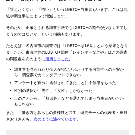
「答えたくない」「怖い」というLGBTQ+当事者もいます。これは地
域や調査手法によって増減します。
そのため、正確とされる調査手法でもLGBTQ+の割合が少なく出てし
まうのではないか、という指摘もあります。
たとえば、名古屋市の調査では「LGBTQ+は1.6%」という結果となり
ましたが、東海地方のLGBTQ+団体「レインボーなごや」はこの調査
の問題点を次のように
指摘しました
。
調査票を見られたり個人が特定されたりする可能性への不安か
ら、調査票でカミングアウトできない
アンケートが自分に送付されてきたことに不信感をもった
性別の選択が「男性」「女性」しかなかった
上のことから、「無回答」などを選んでしまう当事者がいたか
もしれない
また、「働き方と暮らしの多様性と共生」研究チームの代表者・釜野
さおりさんも、
次のように述べています
。