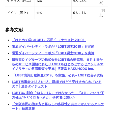
イギリス（同上）
8人に1人
12%
上）
（同
ドイツ（同上）
9人に1人
11%
上）
参考文献
『はじめて学ぶLGBT』石田 仁（ナツメ社 2019）
電通ダイバーシティ・ラボが「LGBT調査2015」を実施
電通ダイバーシティ・ラボが「LGBT調査2018」を実施
博報堂ＤＹグループの株式会社LGBT総合研究所、６月１日か
らのサービス開始にあたり LGBTをはじめとするセクシャルマ
イノリティの意識調査を実施 | 博報堂 HAKUHODO Inc.
「LGBT意識行動調査2019」を実施、公表 – LGBT総合研究所
LGBT当事者は13人に1人、職場ではどう受け止められている
の？ | 連合ダイジェスト
LGBTQの割合「13人に1人」ではなかった 「3％」という”下
方修正”をどう見るべきか、研究者に聞いた
「大阪市民の働き方と暮らしの多様性と共生にかんするアンケ
ート」結果速報