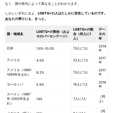
なく、国や世代によって異なることがわかります。
しかしいずれにせよ、
LGBTQ+の人はたしかに存在しているのです。
あなたの周りにも、きっと。
LGBTQ+の割
デー
LGBTQ+の割合（およ
国・地域名
合（何人に1
タの
そのパーセンテージ）
人）
年
2019
日本
13人に1人
1.6%-10.0%
年
2017
アメリカ
22人に1人
4.5%
年
アメリカ（1980-
2017
13人に1人
8.2%
年
1999年生まれ）
2016
ヨーロッパ
16人に1人
5.9%
年
スペイン（1987
（同
年-2002年生ま
7人に1人
14%
上）
れ）
（同