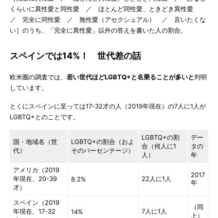
くらいに異性愛と同性愛 ／ ほとんど同性愛、ときどき異性愛
／ 完全に同性愛 ／ 無性愛（アセクシュアル） ／ 言いたくな
い］のうち、「完全に異性愛」以外の答えを書いた人の割合。
スペインでは14%！ 世代差の話
欧米圏の調査では、
若い世代ほどLGBTQ+と名乗ることが多いと
判明
しています。
とくにスペインに至っては17-32才の人（2019年現在）の7人に1人が
LGBTQ+とのことです。
LGBTQ+の割
デー
国・地域名（世
LGBTQ+の割合（およ
合（何人に1
タの
代）
そのパーセンテージ）
人）
年
アメリカ（2019
2017
年現在、20-39
22人に1人
8.2%
年
才）
スペイン（2019
（同
年現在、17-32
7人に1人
14%
上）