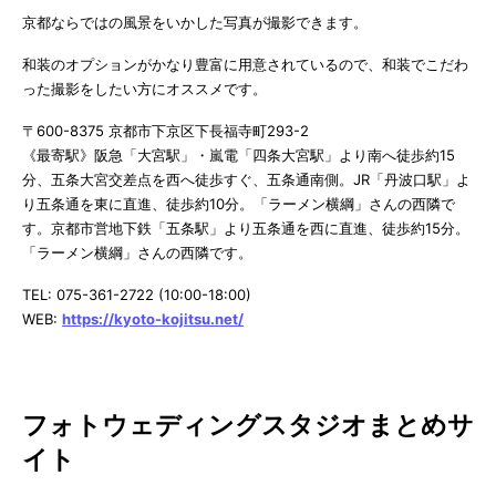
京都ならではの風景をいかした写真が撮影できます。
和装のオプションがかなり豊富に用意されているので、和装でこだわ
った撮影をしたい方にオススメです。
〒600-8375 京都市下京区下長福寺町293-2
《最寄駅》阪急「大宮駅」・嵐電「四条大宮駅」より南へ徒歩約15
分、五条大宮交差点を西へ徒歩すぐ、五条通南側。JR「丹波口駅」よ
り五条通を東に直進、徒歩約10分。「ラーメン横綱」さんの西隣で
す。京都市営地下鉄「五条駅」より五条通を西に直進、徒歩約15分。
「ラーメン横綱」さんの西隣です。
TEL: 075-361-2722 (10:00-18:00)
WEB:
https://kyoto-kojitsu.net/
フォトウェディングスタジオまとめサ
イト