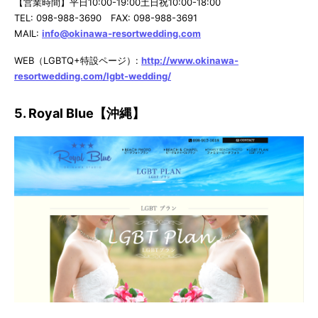
【営業時間】平日10:00-19:00土日祝10:00-18:00
TEL: 098-988-3690 FAX: 098-988-3691
MAIL:
info@okinawa-resortwedding.com
WEB（LGBTQ+特設ページ）:
http://www.okinawa-
resortwedding.com/lgbt-wedding/
5. Royal Blue【沖縄】