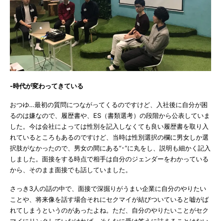
-時代が変わってきている
おつゆ…最初の質問につながってくるのですけど、入社後に自分が困
るのは嫌なので、履歴書や、ES（書類選考）の段階から公表していま
した。今は会社によっては性別を記入しなくても良い履歴書を取り入
れているところもあるのですけど、当時は性別選択の欄に男女しか選
択肢がなかったので、男女の間にある“･”に丸をし、説明も細かく記入
しました。面接をする時点で相手は自分のジェンダーをわかっている
から、そのまま面接でも話していました。
さっき3人の話の中で、面接で深掘りがうまい企業に自分のやりたい
ことや、将来像を話す場合それにセクマイが結びついていると嘘がば
れてしまうというのがあったよね。ただ、自分のやりたいことがセク
マイにリンクしていなければ、そんなに受け答えに詰まることはない