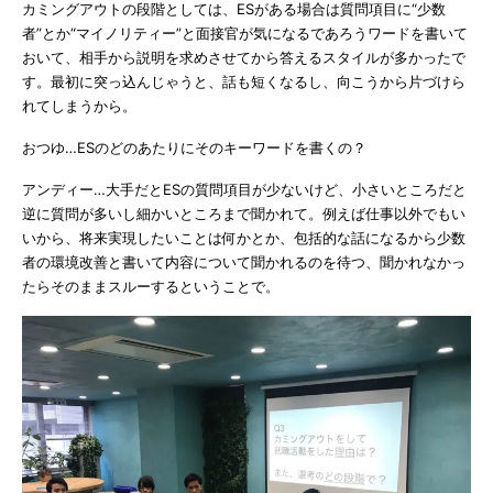
カミングアウトの段階としては、ESがある場合は質問項目に“少数
者”とか“マイノリティー”と面接官が気になるであろうワードを書いて
おいて、相手から説明を求めさせてから答えるスタイルが多かったで
す。最初に突っ込んじゃうと、話も短くなるし、向こうから片づけら
れてしまうから。
おつゆ…ESのどのあたりにそのキーワードを書くの？
アンディー…大手だとESの質問項目が少ないけど、小さいところだと
逆に質問が多いし細かいところまで聞かれて。例えば仕事以外でもい
いから、将来実現したいことは何かとか、包括的な話になるから少数
者の環境改善と書いて内容について聞かれるのを待つ、聞かれなかっ
たらそのままスルーするということで。