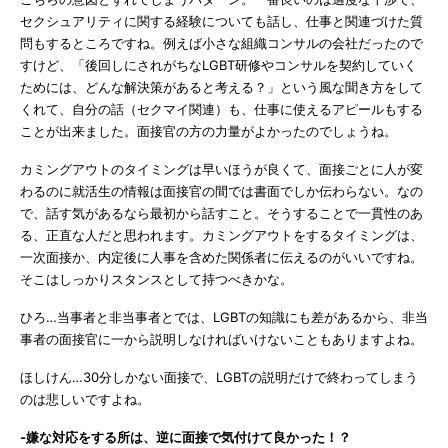
セクシュアリティに関する経験についても話し、仕事と関連づけた質
問もするところですね。例えば小さな組織コンサルの会社だったので
すけど、「後回しにされがちなLGBT研修やコンサルを契約していく
ためには、どんな解決策があると考える？」という風な聞き方をして
くれて、自分の話（セクマイ関連）も、仕事に使えるアピールもする
ことが出来ました。面接官の方の力量がよかったのでしょうね。
カミングアウトのタイミングは早いほうが良くて、面接ごとに人が変
わるのに就活生の情報は面接官の間では書面でしか伝わらない。なの
で、話す気があるなら最初から話すこと。そうすることで一貫性のあ
る、正直な人だと思われます。カミングアウトをするタイミングは、
一次面接か、内定後に人事を含めた関係者に伝えるのがいいですね。
そこはしっかりスタンスとして持つべきかな。
ひろ…当事者と非当事者とでは、LGBTの知識にも差があるから、非当
事者の面接官に一から説明しなければいけないこともありますよね。
ほしけん…30分しかない面接で、LGBTの説明だけで終わってしまう
のは悲しいですよね。
-嫌な対応をする所は、逆に面接で気付けて良かった！？