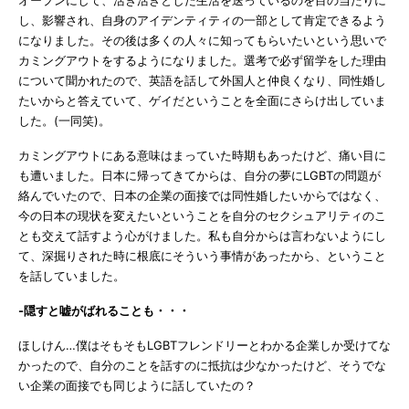
し、影響され、自身のアイデンティティの一部として肯定できるよう
になりました。その後は多くの人々に知ってもらいたいという思いで
カミングアウトをするようになりました。選考で必ず留学をした理由
について聞かれたので、英語を話して外国人と仲良くなり、同性婚し
たいからと答えていて、ゲイだということを全面にさらけ出していま
した。(一同笑)。
カミングアウトにある意味はまっていた時期もあったけど、痛い目に
も遭いました。日本に帰ってきてからは、自分の夢にLGBTの問題が
絡んでいたので、日本の企業の面接では同性婚したいからではなく、
今の日本の現状を変えたいということを自分のセクシュアリティのこ
とも交えて話すよう心がけました。私も自分からは言わないようにし
て、深掘りされた時に根底にそういう事情があったから、ということ
を話していました。
-隠すと嘘が
ばれることも・・・
ほしけん…僕はそもそもLGBTフレンドリーとわかる企業しか受けてな
かったので、自分のことを話すのに抵抗は少なかったけど、そうでな
い企業の面接でも同じように話していたの？