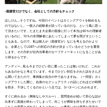
-面接官だけでなく、会社としての方針もチェック
ほしけん…そうですね。今回のイベントはカミングアウトを勧めるも
のではないし。一個人の経験者が語っているのだな、という風に思っ
て頂きたいです。たまたま大企業の面接に行って本当は90％の理解者
がいるのに、10％の非理解者にあたってしまって夢を閉ざすというこ
ともある。なので、私は個人が（面接官が）なにを考えるのかより
も、企業としてLGBTへの対応の方針が決まっているかどうかを重視
します。その方針が社内当事者のセーフティーネットになることがあ
り得るからです。
アンディー…私も今までひどい目に遭ったことは無いけれど、これか
らあるのかなと考えています。今までひどい対応をされた話をさんざ
ん聞いてきたので、事例集が自分の中でありますね。（一同笑）カミ
ングアウトした際に、自身のセクシュアリティの話にどれほどの時間
を割き、干渉してくるのかという点では、3パターンにわかれます。
すぐに終わるか（興味なしやスルー）、質問攻めが続いて肝心な話が
出来ずに面接が終わってしまって、向こうが興味を持ちすぎたせいで
こちらの意図とずれてしまうパターン。一番良いのは適度な干渉で、