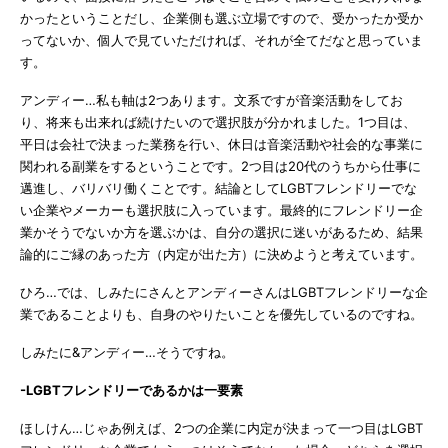
かったということだし、企業側も選ぶ立場ですので、受かったか受か
ってないか、個人で見ていただければ、それが全てだなと思っていま
す。
アンディー…私も軸は2つあります。文系ですが音楽活動をしてお
り、将来も出来れば続けたいので選択肢が分かれました。1つ目は、
平日は会社で決まった業務を行い、休日は音楽活動や社会的な事業に
関われる副業をするということです。2つ目は20代のうちから仕事に
邁進し、バリバリ働くことです。結論としてLGBTフレンドリーでな
い企業やメーカーも選択肢に入っています。最終的にフレンドリー企
業かそうでないか方を選ぶかは、自分の選択に迷いがあるため、結果
論的にご縁のあった方（内定が出た方）に決めようと考えています。
ひろ…では、しみたにさんとアンディーさんはLGBTフレンドリーな企
業であることよりも、自身のやりたいことを優先しているのですね。
しみたに&アンディー…そうですね。
-LGBTフレンドリーであるかは一要素
ほしけん…じゃあ例えば、2つの企業に内定が決まって一つ目はLGBT