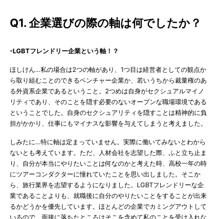
Q1. 企業選びの際の軸は何でしたか？
-LGBTフレンドリー企業という軸！？
ほしけん…私の場合は2つの軸があり、1つ目は経営者としての観点か
ら取り組むことのできるベンチャー企業か、若いうちから裁量権のあ
る外資系企業であるということ。2つめは自身がセクシュアルマイノ
リティであり、そのことを隠す必要のないオープンな職場環境である
ということでした。自身のセクシュアリティを隠すことは精神的に負
担がかかり、仕事にもマイナスな影響を与えてしまうと考えました。
しみたに…特に軸は定まっていません。実際に働いてみないとわから
ないとも考えています。ただ、人材会社を志望した際、ふと立ち止ま
り、自分が本当にやりたいことは何なのかと考えた時、高校一年の時
にツアーコンダクターに憧れていたことを思い出しました。そこか
ら、旅行業界を志望するようになりました。LGBTフレンドリーな企
業であることよりも、就職後に自分のやりたいことをすることが出来
るかどうかを優先しています。ほとんどの企業でカミングアウトして
いるので、面接に落ちたところはそこを含めて私のことを受け入れな