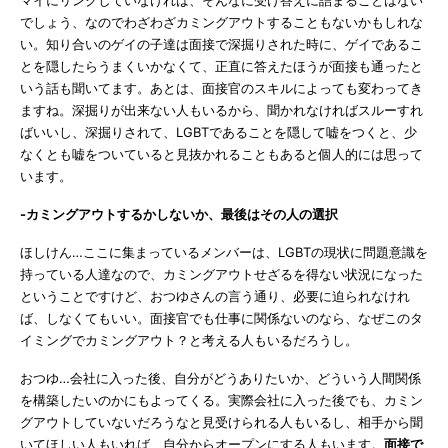
でしょう、なのでわざわざカミングアウトすることもないかもしれな
い。知り合いのゲイの子達は面接で深掘りされた時に、ゲイであるこ
とを隠したらうまくいかなくて、正直に答えたほうが面接も通ったと
いう話も聞いてます。あとは、面接官のスキルによっても変わってき
ますね。深掘りが出来ない人もいるから、聞かれなければスルーすれ
ばいいし、深掘りされて、LGBTであることを隠して嘘をつくと、少
なくとも嘘をついていると見抜かれることもあると個人的には思って
います。
-カミングアウトするかしないか、最後はその人の選択
ほしけん…ここに集まっているメンバーは、LGBTの現状に問題意識を
持っている人達なので、カミングアウトせざるを得ない状況になった
ということですけど、おつゆさんの言う通り、必要に迫られなけれ
ば、しなくてもいい。面接官でも仕事に関係ないのなら、なぜこのタ
イミングでカミングアウト？と考える人もいるだろうし。
おつゆ…会社に入った後、自分がどうありたいか、どういう人間関係
を構築したいのかにもよってくる。実際会社に入った後でも、カミン
グアウトしていないだろうなと見受けられる人もいるし、相手から聞
いてほしい人もいれば、自分からオープンにする人もいます。
面接で