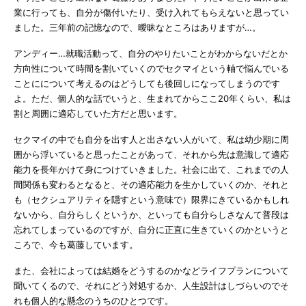
業に行っても、自分が傷付いたり、受け入れてもらえないと思ってい
ました。三年前の記憶なので、曖昧なところはありますが…。
アンディー…就職活動って、自分のやりたいことがわからないだとか
方向性について時間を割いていくのでセクマイという軸で悩んでいる
ことにについて考えるのはどうしても後回しになってしまうのです
よ。ただ、個人的な話でいうと、生まれてからここ20年くらい、私は
割と周囲に適応していた方だと思います。
セクマイの中でも自分を出す人と出さない人がいて、私は幼少期に周
囲から浮いていると思ったことがあって、それから先は意識して適応
能力を長年かけて身につけていきました。社会に出て、これまでの人
間関係も変わるとなると、その適応能力を生かしていくのか、それと
も（セクシュアリティを隠すという意味で）限界にきているかもしれ
ないから、自分らしくというか、といっても自分らしさなんて普段は
忘れてしまっているのですが、自分に正直に生きていくのかというと
ころで、今も葛藤しています。
また、会社によっては結婚をどうするのかなどライフプランについて
聞いてくるので、それにどう対処するか、人生設計はしづらいのでそ
れも個人的な懸念のうちのひとつです。