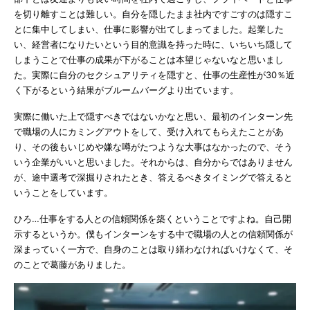
を切り離すことは難しい。自分を隠したまま社内ですごすのは隠すこ
とに集中してしまい、仕事に影響が出てしまってました。起業した
い、経営者になりたいという目的意識を持った時に、いちいち隠して
しまうことで仕事の成果が下がることは本望じゃないなと思いまし
た。実際に自分のセクシュアリティを隠すと、仕事の生産性が30％近
く下がるという結果がブルームバーグより出ています。
実際に働いた上で隠すべきではないかなと思い、最初のインターン先
で職場の人にカミングアウトをして、受け入れてもらえたことがあ
り、その後もいじめや嫌な噂がたつような大事はなかったので、そう
いう企業がいいと思いました。それからは、自分からではありません
が、途中選考で深掘りされたとき、答えるべきタイミングで答えると
いうことをしています。
ひろ…仕事をする人との信頼関係を築くということですよね。自己開
示するというか。僕もインターンをする中で職場の人との信頼関係が
深まっていく一方で、自身のことは取り繕わなければいけなくて、そ
のことで葛藤がありました。