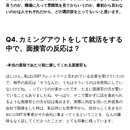
言うのか、職場に入って雰囲気を見てからいうのか、最初から言わな
いのかは人それぞれだから、どの選択肢をとってもいいと思います。
Q4. カミングアウトをして就活をする
中で、面接官の反応は？
-本当の意味であたり前に接してくれる面接官も
ほしけん…私はLGBTフレンドリーと言われている企業を受けていたの
で、相手の反応は「そうなんだ。うちはそういうのは全然気にしてい
ないけどね。」っていうのが多かったです。たまに面接官の方が驚い
ていることもありましたね。やっぱり、そこで驚かずに話を進められ
るような面接官との方が話は進みます。実際に内定を頂いた外資系の
会社で面接をした時は、私以外にも世界中から、自分らしく生きるた
めにLGBT当事者がその会社に集まってくるということを、なんの嫌
味もなく話してくださったことが、とても印象に残っています。