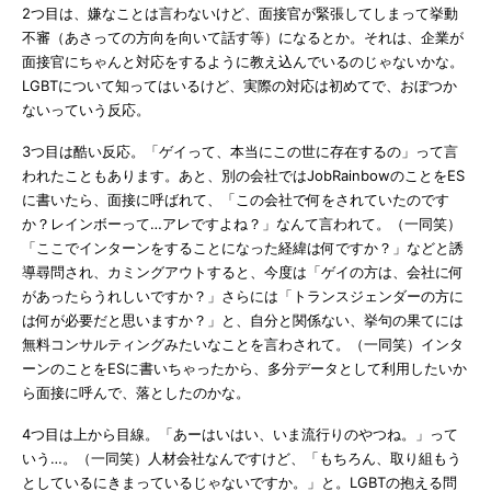
2つ目は、嫌なことは言わないけど、面接官が緊張してしまって挙動
不審（あさっての方向を向いて話す等）になるとか。それは、企業が
面接官にちゃんと対応をするように教え込んでいるのじゃないかな。
LGBTについて知ってはいるけど、実際の対応は初めてで、おぼつか
ないっていう反応。
3つ目は酷い反応。「ゲイって、本当にこの世に存在するの」って言
われたこともあります。あと、別の会社ではJobRainbowのことをES
に書いたら、面接に呼ばれて、「この会社で何をされていたのです
か？レインボーって…アレですよね？」なんて言われて。（一同笑）
「ここでインターンをすることになった経緯は何ですか？」などと誘
導尋問され、カミングアウトすると、今度は「ゲイの方は、会社に何
があったらうれしいですか？」さらには「トランスジェンダーの方に
は何が必要だと思いますか？」と、自分と関係ない、挙句の果てには
無料コンサルティングみたいなことを言わされて。（一同笑）インタ
ーンのことをESに書いちゃったから、多分データとして利用したいか
ら面接に呼んで、落としたのかな。
4つ目は上から目線。「あーはいはい、いま流行りのやつね。」って
いう…。（一同笑）人材会社なんですけど、「もちろん、取り組もう
としているにきまっているじゃないですか。」と。LGBTの抱える問