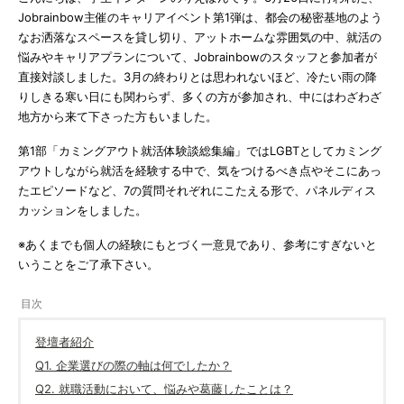
Jobrainbow主催のキャリアイベント第1弾は、都会の秘密基地のよう
なお洒落なスペースを貸し切り、アットホームな雰囲気の中、就活の
悩みやキャリアプランについて、Jobrainbowのスタッフと参加者が
直接対談しました。3月の終わりとは思われないほど、冷たい雨の降
りしきる寒い日にも関わらず、多くの方が参加され、中にはわざわざ
地方から来て下さった方もいました。
第1部「カミングアウト就活体験談総集編」ではLGBTとしてカミング
アウトしながら就活を経験する中で、気をつけるべき点やそこにあっ
たエピソードなど、7の質問それぞれにこたえる形で、パネルディス
カッションをしました。
※あくまでも個人の経験にもとづく一意見であり、参考にすぎないと
いうことをご了承下さい。
登壇者紹介
Q1. 企業選びの際の軸は何でしたか？
Q2. 就職活動において、悩みや葛藤したことは？