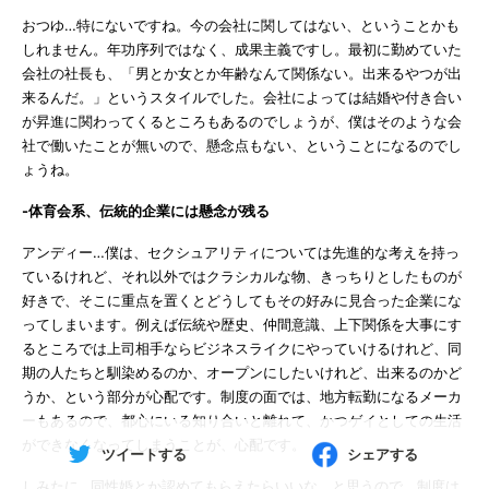
おつゆ…特にないですね。今の会社に関してはない、ということかも
しれません。年功序列ではなく、成果主義ですし。最初に勤めていた
会社の社長も、「男とか女とか年齢なんて関係ない。出来るやつが出
来るんだ。」というスタイルでした。会社によっては結婚や付き合い
が昇進に関わってくるところもあるのでしょうが、僕はそのような会
社で働いたことが無いので、懸念点もない、ということになるのでし
ょうね。
-体育会系、伝統的企業には懸念が残る
アンディー…僕は、セクシュアリティについては先進的な考えを持っ
ているけれど、それ以外ではクラシカルな物、きっちりとしたものが
好きで、そこに重点を置くとどうしてもその好みに見合った企業にな
ってしまいます。例えば伝統や歴史、仲間意識、上下関係を大事にす
るところでは上司相手ならビジネスライクにやっていけるけれど、同
期の人たちと馴染めるのか、オープンにしたいけれど、出来るのかど
うか、という部分が心配です。制度の面では、地方転勤になるメーカ
ーもあるので、都心にいる知り合いと離れて、かつゲイとしての生活
ができなくなってしまうことが、心配です。
ツイートする
シェアする
しみたに…同性婚とか認めてもらえたらいいな、と思うので、制度は