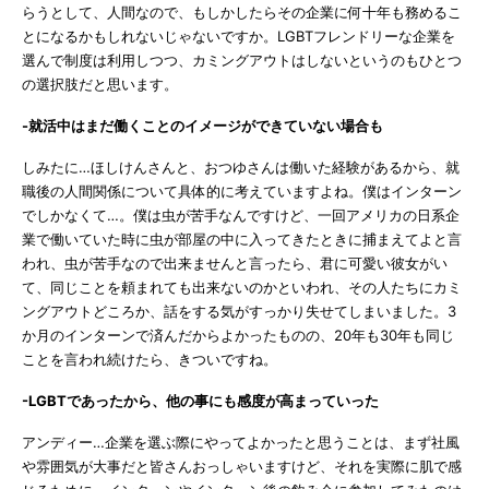
らうとして、人間なので、もしかしたらその企業に何十年も務めるこ
とになるかもしれないじゃないですか。LGBTフレンドリーな企業を
選んで制度は利用しつつ、カミングアウトはしないというのもひとつ
の選択肢だと思います。
-就活中はまだ働くことのイメージができていない場合も
しみたに…ほしけんさんと、おつゆさんは働いた経験があるから、就
職後の人間関係について具体的に考えていますよね。僕はインターン
でしかなくて…。僕は虫が苦手なんですけど、一回アメリカの日系企
業で働いていた時に虫が部屋の中に入ってきたときに捕まえてよと言
われ、虫が苦手なので出来ませんと言ったら、君に可愛い彼女がい
て、同じことを頼まれても出来ないのかといわれ、その人たちにカミ
ングアウトどころか、話をする気がすっかり失せてしまいました。3
か月のインターンで済んだからよかったものの、20年も30年も同じ
ことを言われ続けたら、きついですね。
-LGBTであったから、他の事にも感度が高まっていった
アンディー…企業を選ぶ際にやってよかったと思うことは、まず社風
や雰囲気が大事だと皆さんおっしゃいますけど、それを実際に肌で感