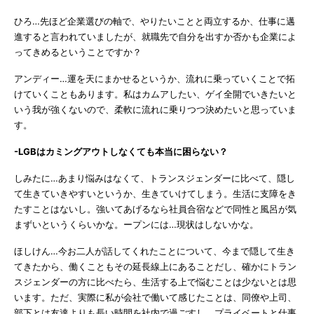
ひろ…先ほど企業選びの軸で、やりたいことと両立するか、仕事に邁
進すると言われていましたが、就職先で自分を出すか否かも企業によ
ってきめるということですか？
アンディー…運を天にまかせるというか、流れに乗っていくことで拓
けていくこともあります。私はカムアしたい、ゲイ全開でいきたいと
いう我が強くないので、柔軟に流れに乗りつつ決めたいと思っていま
す。
-LGBはカミングアウトしなくても本当に困らない？
しみたに…あまり悩みはなくて、トランスジェンダーに比べて、隠し
て生きていきやすいというか、生きていけてしまう。生活に支障をき
たすことはないし。強いてあげるなら社員合宿などで同性と風呂が気
まずいというくらいかな。ープンには…現状はしないかな。
ほしけん…今お二人が話してくれたことについて、今まで隠して生き
てきたから、働くこともその延長線上にあることだし、確かにトラン
スジェンダーの方に比べたら、生活する上で悩むことは少ないとは思
います。ただ、実際に私が会社で働いて感じたことは、同僚や上司、
部下とは友達よりも長い時間を社内で過ごすし、プライベートと仕事