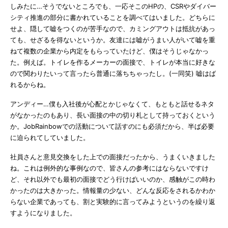
しみたに…そうでないところでも、一応そこのHPの、CSRやダイバー
シティ推進の部分に書かれていることを調べてはいました。どちらに
せよ、隠して嘘をつくのが苦手なので、カミングアウトは抵抗があっ
ても、せざるを得ないというか。友達には嘘がうまい人がいて嘘を重
ねて複数の企業から内定をもらっていたけど、僕はそうじゃなかっ
た。例えば。トイレを作るメーカーの面接で、トイレが本当に好きな
ので関わりたいって言ったら普通に落ちちゃったし。(一同笑) 嘘はば
れるからね。
アンディー…僕も入社後が心配とかじゃなくて、もともと話せるネタ
がなかったのもあり、長い面接の中の切り札として持っておくという
か。JobRainbowでの活動について話すのにも必須だから、半ば必要
に迫られてしていました。
社員さんと意見交換をした上での面接だったから、うまくいきました
ね。これは例外的な事例なので、皆さんの参考にはならないですけ
ど、それ以外でも最初の面接でどう行けばいいのか、感触がこの時わ
かったのは大きかった。情報量の少ない、どんな反応をされるかわか
らない企業であっても、割と実験的に言ってみようというのを繰り返
すようになりました。