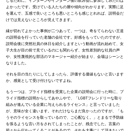
じるために、インターンやインターン後の飲み会に参加してみたのは
よかったです。受けている人たちの層や傾向がわかります。実際に足
を運んで、五感で良いところも悪いところも感じとれれば、説明会だ
けでは見えないところが見えてきます。
縁が切れてよかった事例が二つあって、一つは、奇をてらわない王道
の説明会を行っていた老舗の会社です。好感をもっていたのですが、
説明会後に突然社員の休日を紹介しますという動画が流れ始めて、女
子大生が目の前で見ているのにも関わらず、女性差別的な社員の声
や、女性蔑視的な部活のマネージャー紹介が始まり、会場はシーンと
なりました。
それを目の当たりにしてしまったら、評価する価値もないと言います
か、感覚として受け付けないですよね。
もう一つは、プライド指標を受賞した企業の説明会に行った時に、プ
ライド指標の説明からしてあやふやで、「LGBTフレンドリーな取り
組みが進んでいる企業に与えられるライセンス」と言っていました
が、意味が全く違います。それだけならまだ良かったのですが、「も
うそのライセンスを取っているので、ご心配なく。」とまるで予防線
を張るような言い方をされてしまったことが、残念でした。言葉の
節々から伝わってくることがあるので、それを大事にして頂きたいで