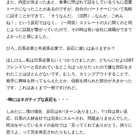
また、内定が決まったあと、食事に呼ばれて話をしているうちに恋愛
トークになったことがあるのですが、自分のパートナーについて気軽
に話すことができて。「そうなんだ。（沈黙）…なんか、ごめん
ね！」という反応ではなく。（一同笑）ストレートの人に聞くのと同
じように話題が繋がっていたので、その時は良い会社に就職ができて
よかったと感じました。
ひろ…日系企業と外資系企業で、反応に違いはありますか？
ほしけん…私は日系企業もいくつかうけましたが、どちらにせよLGBT
フレンドリーと言われているところばっかりだったので嫌な対応をさ
れたことはほとんどないです。むしろ、カミングアウトすることで、
相手に興味を持ってもらえたとか、信頼を得られた部分が大きかった
です。これはあくまで一例ですけれど。
-時にはネガティブな反応も・・・
しみたに…僕の場合、反応は4パターンありました。1つ目は良い反
応。日系の人材会社では完全にスルーされ、問題ありませんでした。
民泊をやっているタイの会社では「言ってくれてありがとう。誇りに
思うよ」って完全肯定されたりもしました。