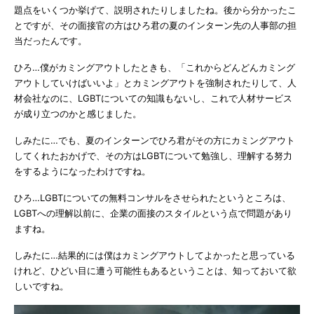
題点をいくつか挙げて、説明されたりしましたね。後から分かったこ
とですが、その面接官の方はひろ君の夏のインターン先の人事部の担
当だったんです。
ひろ…僕がカミングアウトしたときも、「これからどんどんカミング
アウトしていけばいいよ」とカミングアウトを強制されたりして、人
材会社なのに、LGBTについての知識もないし、これで人材サービス
が成り立つのかと感じました。
しみたに…でも、夏のインターンでひろ君がその方にカミングアウト
してくれたおかげで、その方はLGBTについて勉強し、理解する努力
をするようになったわけですね。
ひろ…LGBTについての無料コンサルをさせられたというところは、
LGBTへの理解以前に、企業の面接のスタイルという点で問題があり
ますね。
しみたに…結果的には僕はカミングアウトしてよかったと思っている
けれど、ひどい目に遭う可能性もあるということは、知っておいて欲
しいですね。