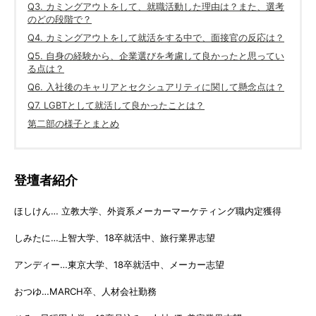
Q3. カミングアウトをして、就職活動した理由は？また、選考
のどの段階で？
Q4. カミングアウトをして就活をする中で、面接官の反応は？
Q5. 自身の経験から、企業選びを考慮して良かったと思ってい
る点は？
Q6. 入社後のキャリアとセクシュアリティに関して懸念点は？
Q7. LGBTとして就活して良かったことは？
第二部の様子とまとめ
登壇者紹介
ほしけん… 立教大学、外資系メーカーマーケティング職内定獲得
しみたに…上智大学、18卒就活中、旅行業界志望
アンディー…東京大学、18卒就活中、メーカー志望
おつゆ…MARCH卒、人材会社勤務