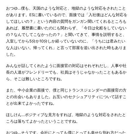
おつゆ…僕も、天国のような対応と、地獄のような対応をされたこと
があります。ESに書いているので、面接では「入社後はどんな対応を
してほしいの？」という内容の質問をガンガン聞いてくれるところも
あれば、履歴書に書いたのにも関わらず、「今日は化粧をしていない
の？なんでしてこなかったの？」と聞いてきて、事情を説明すると、
入室してから5分か10分しか経っていないのに、「うちには君みたい
な人はいない。帰ってくれ」と言って部屋を追い出された時もありま
した。
みんなが話してくれたように面接官の対応はそれぞれだし、人事や社
長の人達がフレンドリーでも、社員はそうじゃなかったこともあるか
ら、そこは難しいところですね。
また、中小企業の面接で、僕と同じトランスジェンダーの面接官の方
との出会いもありました。お互いのセクシュアリティについて話すこ
とが出来てよかったですね。
ほしけん…ポジティブな見方をすれば、地獄のような対応をされたと
ころは落ちてよかったということですね。
おつゆ…そうです。会社にとっても僕にとっても幸せな別れ方だった