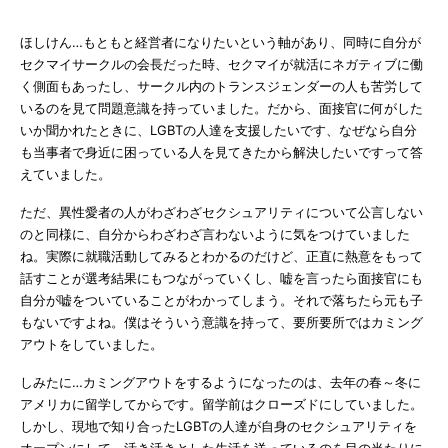
ほしけん…もともと経営者になりたいという軸があり、同時に自分が
セクマイサークルの会長だった時、セクマイが就活にネガティブに働
く側面もあったし、サークル内のトランスジェンダーの人も苦労して
いるのを見て問題意識を持っていました。だから、面接官に何がした
いか聞かれたときに、LGBTの人達を支援したいです、なぜなら自分
も当事者で身近に困っている人を見てきたから解決したいですって答
えていました。
ただ、異性愛者の人がわざわざセクシュアリティについて公言しない
のと同様に、自分からわざわざ言わないように気をつけていました
ね。実際に就職活動してみるとわかるのだけど、正直に熱意をもって
話すことが選考結果にもつながっていくし、嘘を言ったら面接官にも
自分が嘘をついていることがわかってしまう。それで落ちたら元も子
もないですよね。僕はそういう意識を持って、要所要所ではカミング
アウトをしていました。
しみたに…カミングアウトをするようになったのは、去年の春～冬に
アメリカに留学してからです。留学前はクローズドにしていました。
しかし、現地で知り合ったLGBTの人達が自身のセクシュアリティを
オープンにして、活き活きとした生活を送っているのを目の当たりに