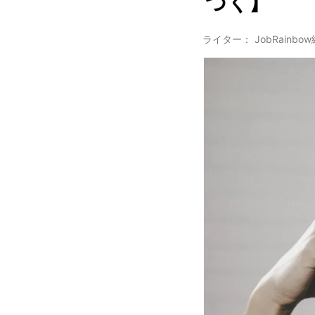
づく】
ライター： JobRainbo