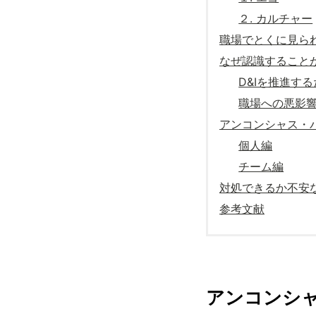
２. カルチャー
職場でとくに見ら
なぜ認識すること
D&Iを推進す
職場への悪影
アンコンシャス・
個人編
チーム編
対処できるか不安
参考文献
アンコンシ