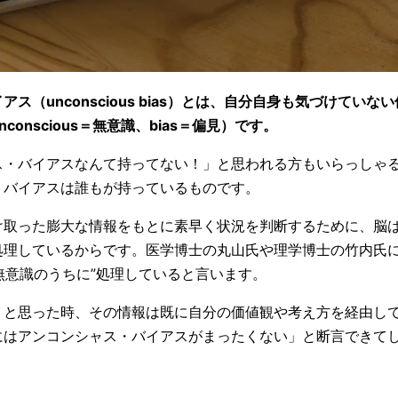
ス（unconscious bias）とは、自分自身も気づけてい
onscious＝無意識、bias＝偏見）です。
ス・バイアスなんて持ってない！」と思われる方もいらっしゃ
・バイアスは誰もが持っているものです。
け取った膨大な情報をもとに素早く状況を判断するために、脳
処理しているからです。医学博士の丸山氏や理学博士の竹内氏
無意識のうちに”処理していると言います。
」と思った時、その情報は既に自分の価値観や考え方を経由し
にはアンコンシャス・バイアスがまったくない」と断言できて
。