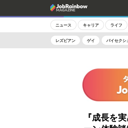
ニュース
キャリア
ライフ
レズビアン
ゲイ
バイセクシ
『成長を実