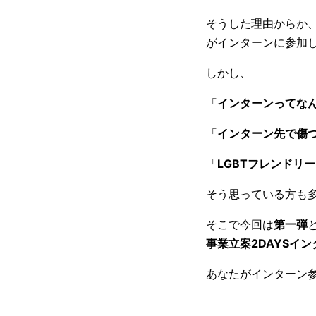
そうした理由からか
がインターンに参加
しかし、
「
インターンってな
「
インターン先で傷
「
LGBTフレンドリ
そう思っている方も
そこで今回は
第一弾
事業立案2DAYSイン
あなたがインターン