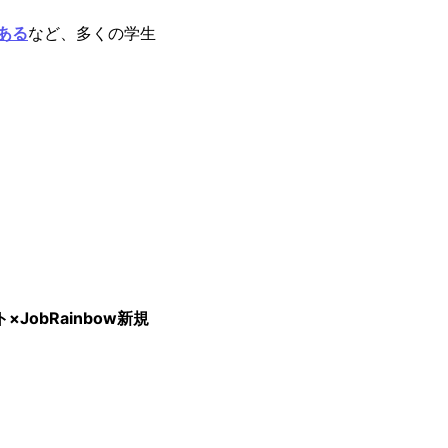
ある
など、多くの学生
JobRainbow新規