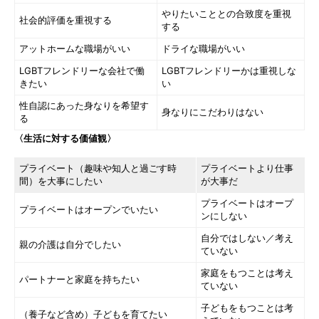
やりたいこととの合致度を重視
社会的評価を重視する
する
アットホームな職場がいい
ドライな職場がいい
LGBTフレンドリーな会社で働
LGBTフレンドリーかは重視しな
きたい
い
性自認にあった身なりを希望す
身なりにこだわりはない
る
〈生活に対する価値観〉
プライベート（趣味や知人と過ごす時
プライベートより仕事
間）を大事にしたい
が大事だ
プライベートはオープ
プライベートはオープンでいたい
ンにしない
自分ではしない／考え
親の介護は自分でしたい
ていない
家庭をもつことは考え
パートナーと家庭を持ちたい
ていない
子どもをもつことは考
（養子など含め）子どもを育てたい