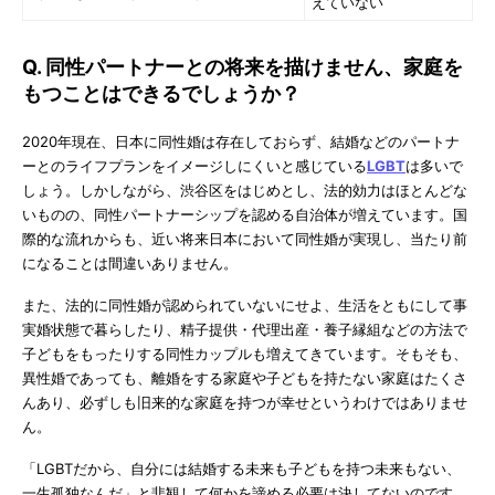
えていない
Q. 同性パートナーとの将来を描けません、家庭を
もつことはできるでしょうか？
2020年現在、日本に同性婚は存在しておらず、結婚などのパートナ
ーとのライフプランをイメージしにくいと感じている
LGBT
は多いで
しょう。しかしながら、渋谷区をはじめとし、法的効力はほとんどな
いものの、同性パートナーシップを認める自治体が増えています。国
際的な流れからも、近い将来日本において同性婚が実現し、当たり前
になることは間違いありません。
また、法的に同性婚が認められていないにせよ、生活をともにして事
実婚状態で暮らしたり、精子提供・代理出産・養子縁組などの方法で
子どもをもったりする同性カップルも増えてきています。そもそも、
異性婚であっても、離婚をする家庭や子どもを持たない家庭はたくさ
んあり、必ずしも旧来的な家庭を持つが幸せというわけではありませ
ん。
「LGBTだから、自分には結婚する未来も子どもを持つ未来もない、
一生孤独なんだ」と悲観して何かを諦める必要は決してないのです。