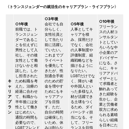
〈トランスジェンダーの就活生のキャリアプラン・ライフプラン〉
○3年後
○10年後
○1年後
会社でも自
○5年後
フリーラン
前職では、ト
分らしく、
人事としてキ
スの人材コ
ランスジェン
女性社員と
ャリアを積
ンサルタン
ダーであるこ
して当たり
み、採用だけ
トとしてい
とを伝えずに
前に活躍し
でなく、会社
ろいろな中
男性として入
ていたい。
の人事制度や
小企業のア
社し、その後
これまでプ
評価制度、組
ドバイザー
女性として働
ライベート
織戦略などを
になる。さ
けないかと相
を優先して
描けるように
らに、キャ
談した。しか
きたが、性
なりたい。
リアアドバ
し拒否された
別適合手術
LGBTだけでな
イザーとし
キ
ため転職を考
のための貯
く、障がい者
て求職者と
ャ
えた。治療の
金を増やす
や外国人とい
触れあって
リ
経過に合わせ
ためにもキ
った多様な人
きた経験を
ア
て、転職から
ャリアアッ
材が活躍でき
生かし、企
プ
半年後には女
プを目指
る土壌をつく
業と労働者
ラ
性として働き
す。ただ、
るため、ダイ
双方に求め
ン
はじめたい。
自分の時間
バーシティ担
られる素晴
通院の時間も
は確保した
当になる。そ
らしい組織
必要なので、
いため、休
して、フリー
を日本にた
LGBTフレンド
みは削らな
ランスを目指