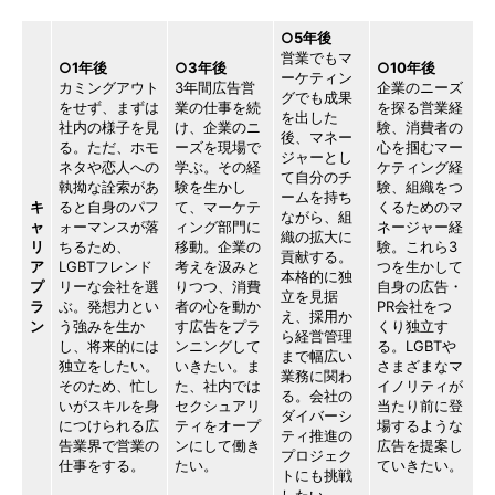
○5年後
営業でもマ
○1年後
○3年後
○10年後
ーケティン
カミングアウト
3年間広告営
企業のニーズ
グでも成果
をせず、まずは
業の仕事を続
を探る営業経
を出した
社内の様子を見
け、企業のニ
験、消費者の
後、マネー
る。ただ、ホモ
ーズを現場で
心を掴むマー
ジャーとし
ネタや恋人への
学ぶ。その経
ケティング経
て自分のチ
執拗な詮索があ
験を生かし
験、組織をつ
ームを持ち
キ
ると自身のパフ
て、マーケテ
くるためのマ
ながら、組
ャ
ォーマンスが落
ィング部門に
ネージャー経
織の拡大に
リ
ちるため、
移動。企業の
験。これら3
貢献する。
ア
LGBTフレンド
考えを汲みと
つを生かして
本格的に独
プ
リーな会社を選
りつつ、消費
自身の広告・
立を見据
ラ
ぶ。発想力とい
者の心を動か
PR会社をつ
え、採用か
ン
う強みを生か
す広告をプラ
くり独立す
ら経営管理
し、将来的には
ンニングして
る。LGBTや
まで幅広い
独立をしたい。
いきたい。ま
さまざまなマ
業務に関わ
そのため、忙し
た、社内では
イノリティが
る。会社の
いがスキルを身
セクシュアリ
当たり前に登
ダイバーシ
につけられる広
ティをオープ
場するような
ティ推進の
告業界で営業の
ンにして働き
広告を提案し
プロジェク
仕事をする。
たい。
ていきたい。
トにも挑戦
したい。