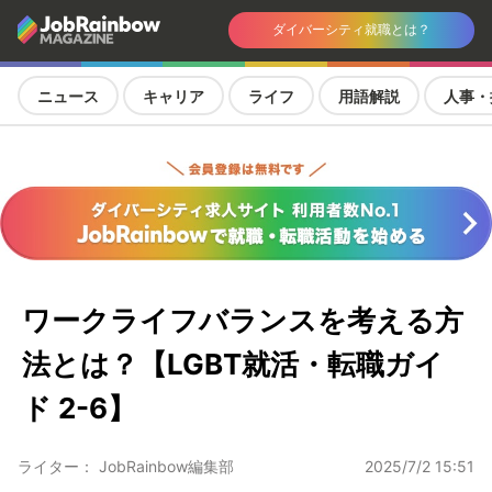
ダイバーシティ就職とは？
ニュース
キャリア
ライフ
用語解説
人事・
ワークライフバランスを考える方
法とは？【LGBT就活・転職ガイ
ド 2-6】
ライター： JobRainbow編集部
2025/7/2 15:51