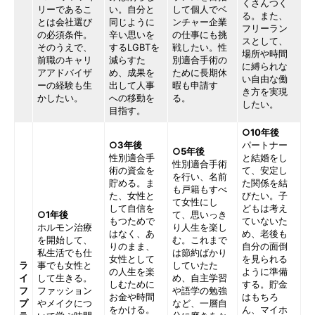
くさんつく
リーであるこ
い。自分と
して個人でベ
る。また、
とは会社選び
同じように
ンチャー企業
フリーラン
の必須条件。
辛い思いを
の仕事にも挑
スとして、
そのうえで、
するLGBTを
戦したい。性
場所や時間
前職のキャリ
減らすた
別適合手術の
に縛られな
アアドバイザ
め、成果を
ために長期休
い自由な働
ーの経験も生
出して人事
暇も申請す
き方を実現
かしたい。
への移動を
る。
したい。
目指す。
○10年後
○3年後
パートナー
○5年後
性別適合手
と結婚をし
性別適合手術
術の資金を
て、安定し
を行い、名前
貯める。ま
た関係を結
も戸籍もすべ
た、女性と
びたい。子
て女性にし
して自信を
どもは考え
○1年後
て、思いっき
もつためで
ていないた
ホルモン治療
り人生を楽し
はなく、あ
め、老後も
を開始して、
む。これまで
りのまま、
自分の面倒
私生活でも仕
は節約ばかり
女性として
を見られる
ラ
事でも女性と
していたた
の人生を楽
ように準備
イ
して生きる。
め、自主学習
しむために
する。貯金
フ
ファッション
や語学の勉強
お金や時間
はもちろ
プ
やメイクにつ
など、一層自
をかける。
ん、マイホ