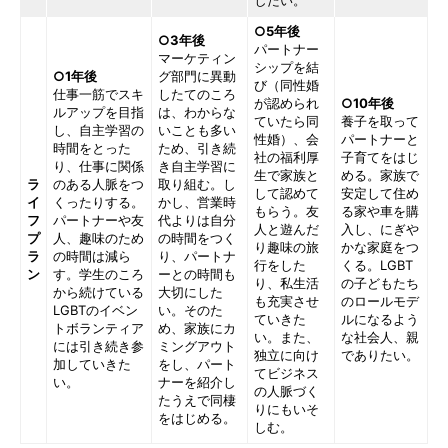
○5年後
○3年後
パートナー
マーケティン
シップを結
○1年後
グ部門に異動
び（同性婚
仕事一筋でスキ
したてのころ
が認められ
○10年後
ルアップを目指
は、わからな
ていたら同
養子を取って
し、自主学習の
いことも多い
性婚）、会
パートナーと
時間をとった
ため、引き続
社の福利厚
子育てをはじ
り、仕事に関係
き自主学習に
生で家族と
める。家族で
ラ
のある人脈をつ
取り組む。し
して認めて
安定して住め
イ
くったりする。
かし、営業時
もらう。友
る家や車を購
フ
パートナーや友
代よりは自分
人と遊んだ
入し、にぎや
プ
人、趣味のため
の時間をつく
り趣味の旅
かな家庭をつ
ラ
の時間は減ら
り、パートナ
行をした
くる。LGBT
ン
す。学生のころ
ーとの時間も
り、私生活
の子どもたち
から続けている
大切にした
も充実させ
のロールモデ
LGBTのイベン
い。そのた
ていきた
ルになるよう
トボランティア
め、家族にカ
い。また、
な社会人、親
には引き続き参
ミングアウト
独立に向け
でありたい。
加していきた
をし、パート
てビジネス
い。
ナーを紹介し
の人脈づく
たうえで同棲
りにもいそ
をはじめる。
しむ。