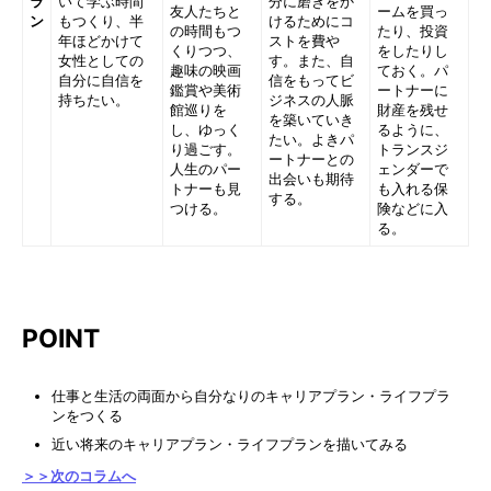
ラ
いて学ぶ時間
分に磨きをか
友人たちと
ームを買っ
ン
もつくり、半
けるためにコ
の時間もつ
たり、投資
年ほどかけて
ストを費や
くりつつ、
をしたりし
女性としての
す。また、自
趣味の映画
ておく。パ
自分に自信を
信をもってビ
鑑賞や美術
ートナーに
持ちたい。
ジネスの人脈
館巡りを
財産を残せ
を築いていき
し、ゆっく
るように、
たい。よきパ
り過ごす。
トランスジ
ートナーとの
人生のパー
ェンダーで
出会いも期待
トナーも見
も入れる保
する。
つける。
険などに入
る。
POINT
仕事と生活の両面から自分なりのキャリアプラン・ライフプラ
ンをつくる
近い将来のキャリアプラン・ライフプランを描いてみる
＞＞次のコラムへ