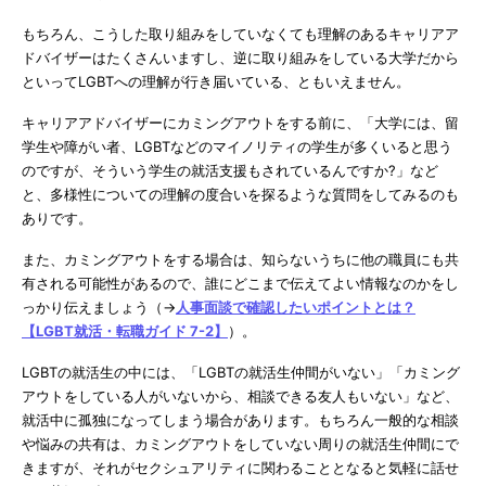
もちろん、こうした取り組みをしていなくても理解のあるキャリアア
ドバイザーはたくさんいますし、逆に取り組みをしている大学だから
といってLGBTへの理解が行き届いている、ともいえません。
キャリアアドバイザーにカミングアウトをする前に、「大学には、留
学生や障がい者、LGBTなどのマイノリティの学生が多くいると思う
のですが、そういう学生の就活支援もされているんですか?」など
と、多様性についての理解の度合いを探るような質問をしてみるのも
ありです。
また、カミングアウトをする場合は、知らないうちに他の職員にも共
有される可能性があるので、誰にどこまで伝えてよい情報なのかをし
っかり伝えましょう（→
人事面談で確認したいポイントとは？
【LGBT就活・転職ガイド 7-2】
）。
LGBTの就活生の中には、「LGBTの就活生仲間がいない」「カミング
アウトをしている人がいないから、相談できる友人もいない」など、
就活中に孤独になってしまう場合があります。もちろん一般的な相談
や悩みの共有は、カミングアウトをしていない周りの就活生仲間にで
きますが、それがセクシュアリティに関わることとなると気軽に話せ