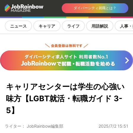
ダイバーシティ就職とは？
ニュース
キャリア
ライフ
用語解説
人事・
キャリアセンターは学生の心強い
味方【LGBT就活・転職ガイド 3-
5】
ライター： JobRainbow編集部
2025/7/2 15:51