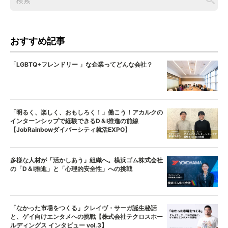
おすすめ記事
「LGBTQ+フレンドリー 」な企業ってどんな会社？
「明るく、楽しく、おもしろく！」働こう！アカルクの
インターンシップで経験できるD＆I推進の前線
【JobRainbowダイバーシティ就活EXPO】
多様な人材が「活かしあう」組織へ。横浜ゴム株式会社
の「D＆I推進」と「心理的安全性」への挑戦
「なかった市場をつくる」クレイヴ・サーガ誕生秘話
と、ゲイ向けエンタメへの挑戦【株式会社テクロスホー
ルディングス インタビュー vol.3】