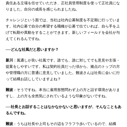
責任ある立場を任せていただき、正社員登用制度を使って正社員にな
りました。自分の成長を感じられましたね。
チャレンジという面では、当社は社内公募制度を不定期に行っていま
す。社内公募で自分の希望する職種が公募で出ていれば、自ら手を上
げて転勤や異動をすることができます。新しいフィールドを会社が与
えてくれるんですね。
──どんな社風だと思いますか？
新川
：風通しが良い社風です。誰でも、誰に対してでも意見や主張・
提案をしやすいです。私は契約社員だった頃から、拠点のトップの方
や管理職の方に普通に意見していました。難波さんは社長に会いに行
って結構お話ししていますよね？
難波
：そうですね。本当に雇用形態問わず上の方と話す環境がありま
すし、上の方も全然気にされているような印象がないですね。
──社長とお話することはなかなかないと思いますが、そんなこともあ
るんですね。
難波
：うちは社長や上司もその辺をフラフラ歩いているので、結構