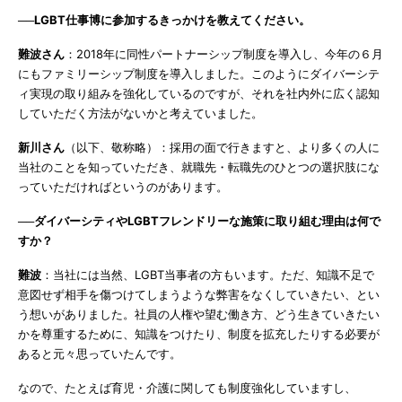
──LGBT仕事博に参加するきっかけを教えてください。
難波さん
：2018年に同性パートナーシップ制度を導入し、今年の６月
にもファミリーシップ制度を導入しました。このようにダイバーシテ
ィ実現の取り組みを強化しているのですが、それを社内外に広く認知
していただく方法がないかと考えていました。
新川さん
（以下、敬称略）：採用の面で行きますと、より多くの人に
当社のことを知っていただき、就職先・転職先のひとつの選択肢にな
っていただければというのがあります。
──ダイバーシティやLGBTフレンドリーな施策に取り組む理由は何で
すか？
難波
：当社には当然、LGBT当事者の方もいます。ただ、知識不足で
意図せず相手を傷つけてしまうような弊害をなくしていきたい、とい
う想いがありました。社員の人権や望む働き方、どう生きていきたい
かを尊重するために、知識をつけたり、制度を拡充したりする必要が
あると元々思っていたんです。
なので、たとえば育児・介護に関しても制度強化していますし、