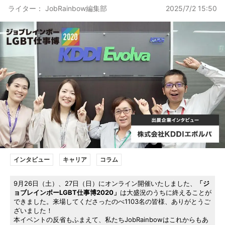
ライター： JobRainbow編集部
2025/7/2 15:50
インタビュー
キャリア
コラム
9月26日（土）、27日（日）にオンライン開催いたしました、
「ジ
ョブレインボーLGBT仕事博2020」
は大盛況のうちに終えることが
できました。来場してくださったのべ1103名の皆様、ありがとうご
ざいました！
本イベントの反省もふまえて、私たちJobRainbowはこれからもあ