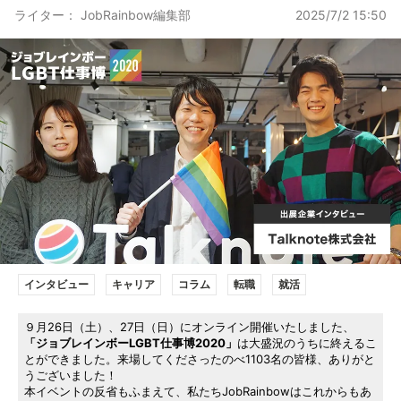
ライター： JobRainbow編集部
2025/7/2 15:50
インタビュー
キャリア
コラム
転職
就活
９月26日（土）、27日（日）にオンライン開催いたしました、
「ジョブレインボーLGBT仕事博2020」
は大盛況のうちに終えるこ
とができました。来場してくださったのべ1103名の皆様、ありがと
うございました！
本イベントの反省もふまえて、私たちJobRainbowはこれからもあ