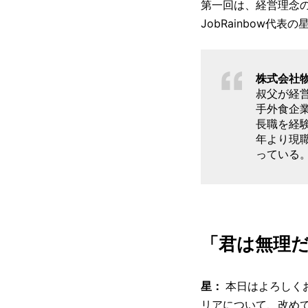
第一回は、経営理念の
JobRainbow
株式会社
叔父が経
手外食企
長職を経
年より現
っている
「君は無理だ
星：
本日はよろしく
リアについて、改め