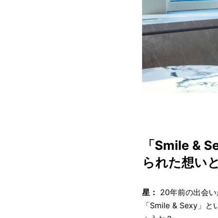
「Smile 
られた想い
星：
20年前の出会
「Smile & S