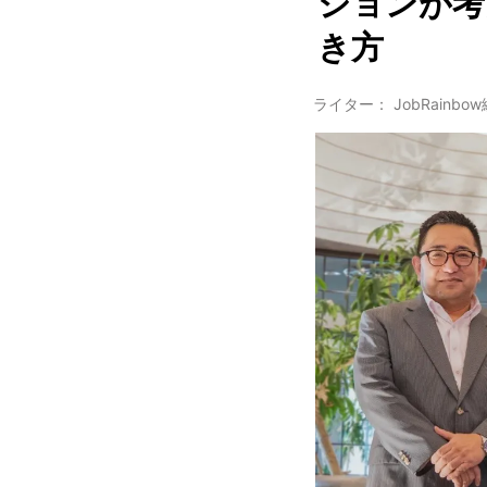
ションが考
き方
ライター： JobRainbo