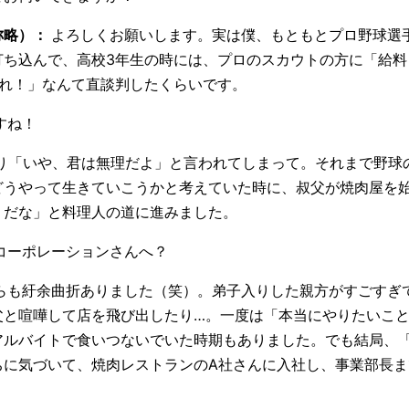
称略）：
よろしくお願いします。実は僕、もともとプロ野球選
打ち込んで、高校3年生の時には、プロのスカウトの方に「給料
くれ！」なんて直談判したくらいです。
すね！
さり「いや、君は無理だよ」と言われてしまって。それまで野球
どうやって生きていこうかと考えていた時に、叔父が焼肉屋を
うだな」と料理人の道に進みました。
コーポレーションさんへ？
らも紆余曲折ありました（笑）。弟子入りした親方がすごすぎ
父と喧嘩して店を飛び出したり…。一度は「本当にやりたいこ
アルバイトで食いつないでいた時期もありました。でも結局、
ちに気づいて、焼肉レストランのA社さんに入社し、事業部長ま