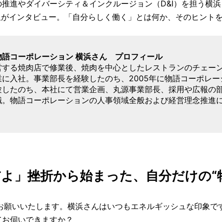
推進やダイバーシティ＆インクルージョン（D&I）を担う横
代表の星がインタビュー。「自分らしく働く」とは何か、そのヒント
物語コーポレーション 横浜さん プロフィール
営する焼肉店で修業後、焼肉を中心としたレストランのチェー
業に入社。事業部長を経験したのち、2005年に物語コーポレ
験したのち、本社にて営業企画、丸源事業部長、採用や広報の部署
職。物語コーポレーションの人事領域全般および経営理念推進
。
よ」挫折から始まった、自分だけの“
お願いいたします。横浜さんはいつもエネルギッシュな印象で
てお伺いできますか？