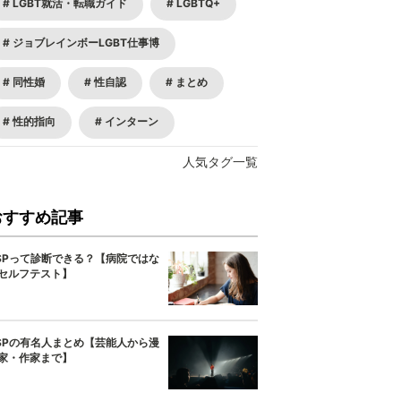
LGBT就活・転職ガイド
LGBTQ+
ジョブレインボーLGBT仕事博
同性婚
性自認
まとめ
性的指向
インターン
人気タグ一覧
おすすめ記事
SPって診断できる？【病院ではな
セルフテスト】
SPの有名人まとめ【芸能人から漫
家・作家まで】