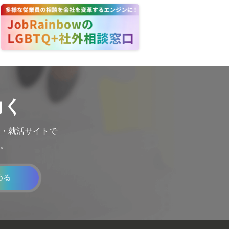
働く
転職・就活サイトで
。
める