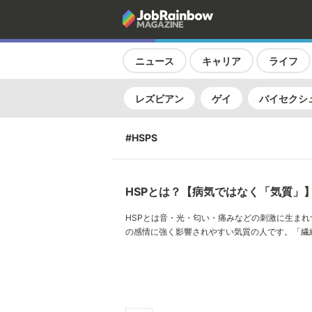
ニュース
キャリア
ライフ
レズビアン
ゲイ
バイセクシ
#HSPS
HSPとは？【病気ではなく「気質」
HSPとは音・光・匂い・痛みなどの刺激に生まれ
の感情に強く影響されやすい気質の人です。「繊
ますが、病気ではありませんし、人口の約15%〜2
ています。