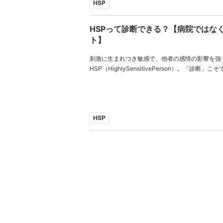
HSP
HSPって診断できる？【病院ではな
ト】
刺激に生まれつき敏感で、他者の感情の影響を強
HSP（HighlySensitivePerson）。「診断
単なセルフテストでのチェックならできます。
HSP