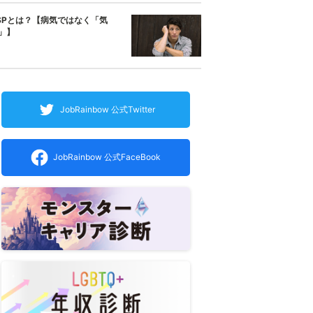
SPとは？【病気ではなく「気
」】
JobRainbow 公式Twitter
JobRainbow 公式FaceBook