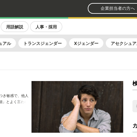
企業担当者の方へ
用語解説
人事・採用
ュアル
トランスジェンダー
Xジェンダー
アセクシュア
】
つき敏感で、他人
細」とよく言われ
0%はHSPとされ