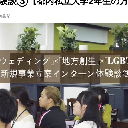
験談③【都内私立大学2年生の
w編集部