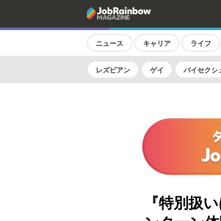
ニュース
キャリア
ライフ
レズビアン
ゲイ
バイセクシ
『特別扱い