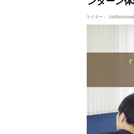
ンターン体
ライター： JobRainbo