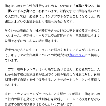
働きはじめてから性別移行をはじめる、いわゆる「
在職トランス」は
一番ハードルが高い
といわれています。社内ですでに関係を築いてい
る人に対しては、必然的にカミングアウトをすることになるうえ、周
囲にとまどいや混乱を生む可能性もあるからです。
そういった理由から、性別移行をきっかけに仕事を辞める方も少なく
ありません。予定外にキャリアに空白期間ができ、再就職時にうまく
説明できずに苦しむ人の話も聞きます。
読者のみなさんの中にもこういった悩みを抱えている人がいるでしょ
う。キャリアの空白期間についての説明方法は
別のコラム
にて掲載し
ています。
一方で「在職トランス」は不可能ではありません。ある企業では、入
社から数年後に性別違和が原因でうつ病を罹患した社員に対し、休職
期間を経て自認する性で復帰することをサポートした、という事例も
あります。
また、トランスジェンダーであることを明かして転職し、働きはじめ
て社内の様子を見てから性別移行を決断し、チームに応援されながら
自認する性で再び働きはじめたという方もいます。