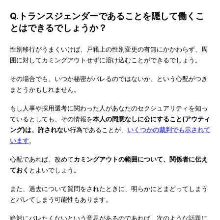
Q.トランスジェンダーであることを隠して働くこ
とはできるでしょうか？
性別移行がうまくいけば、戸籍上の性別変更の有無にかかわらず、周
囲に対してカミングアウトせずに溶け込むことができるでしょう。
その場合でも、いつか秘密がバレるのではないか、という心配がつき
まとうかもしれません。
もし人事や採用選考に関わった人があなたのセクシュアリティを知っ
ているとしても、その情報を
本人の同意なしに公にすること(アウティ
ング)は、許されない
行為であることが、
いくつかの裁判でも示されて
います
。
心配であれば、改めて
カミングアウトの範囲について、関係者に伝え
ておく
とよいでしょう。
また、過去について質問をされたときに、明らかにとまどってしまう
とバレてしまう可能性もあります。
絶対にバレたくないという意思があるのであれば、次のような話題に