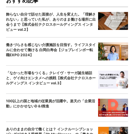
おすすめ記事
飾らない自分で話せた面接が、人生を変えた。「理解さ
れない」と思っていた私が、ありのまま働ける場所に出
会うまで【株式会社テクロスホールディングス インタ
ビュー vol.2】
働きづらさを感じない介護施設を目指す。ライフスタイ
ルに合わせて働ける 白岡白寿会【ジョブレインボー転
職EXPO 2024】
「なかった市場をつくる」クレイヴ・サーガ誕生秘話
と、ゲイ向けエンタメへの挑戦【株式会社テクロスホー
ルディングス インタビュー vol.3】
100以上の国と地域の従業員が活躍中。楽天の「企業活
動」にかかせないD＆I推進
ありのままの自分で働くとは？ インクルーシブショッ