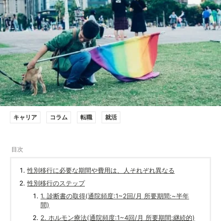
キャリア
コラム
転職
就活
性別移行に必要な期間や費用は、人それぞれ異なる
性別移行のステップ
1. 診断書の取得(通院頻度:1~2回/月 所要期間:~半年
間)
2. ホルモン療法(通院頻度:1~4回/月 所要期間:継続的)