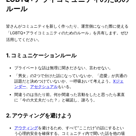
ルール
皆さんがコミュニティを新しく作ったり、運営側になった際に使える
「LGBTQ+アライコミュニティのためのルール」を共有します。ぜひ
活用してください。
1. コミュニケーションルール
プライベートな話は無理に聞きださない、言わせない。
「男女」の2つで分けた話になっていないか、「恋愛」が共通の
話題だと決めつけていないか、一呼吸おいて考えよう。
Xジェ
ンダー
、
アセクシュアル
もいる。
間違うのは当たり前。何か間違った言動をしたと思ったら素直
に「今の大丈夫だった？」と確認し、謝ろう。
2. アウティングを避けよう
アウティング
を避けるため、すべて”ここだけ”の話にするとい
う心理的安全を確保する。コミュニティ内で聞いた話を他の場