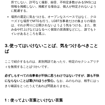
所でしない、許可なく撮影、録音、不特定多数がみるSNSには
情報を掲載しない。掲載する場合は、個人が特定されないよう
に配慮する。
場所の選定に気をつける。オープンなスペースではなく、クロ
ーズドな場所でMTGを行う。LGBT当事者だけの集まりの場合
は、それが周りに公開されないようよう気をつける。また、飲
み会や打上げなどはなるべく個室の居酒屋などにし、誰でもト
イレがあるところを選ぶ。
3. 使ってはいけないことば、気をつけるべきこと
ば
ここで紹介するものは、差別用語であったり、特定のセクシュアリテ
ィを無視することばづかいです。
必ずしもすべての当事者が不快に思うわけではないですが、誰も不快
にならないことば選びのほうが安心。
なお、△のものは、相手にはっ
きり確認をとったうえであれば問題ありません。
1：使ってよい言葉といけない言葉