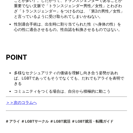
ことが多い）。したがって、トランスジェンダーであることが
重要でない文脈で「トランスジェンダー男性／女性」とわざわ
ざ「トランスジェンダー」をつけるのは、「第2の男性／女性」
と言っているように受け取られてしまいかねない。
性別適合手術は、出生時に割り当てられた性（≒身体の性）を
心の性に適合させるもの。性自認を転換させるものではない。
POINT
多様なセクシュアリティの価値を理解し向き合う姿勢があれ
ば、LGBTであってもそうでなくても、だれでもアライを表明で
きる
コミュニティをつくる場合は、自分から積極的に動こう
＞＞次のコラムへ
アライ
LGBTサークル
LGBT就活
LGBT就活・転職ガイド