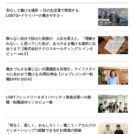
安心して働ける場所 ～日の丸交通で実現する、
LGBTQ+ドライバーの働きやすさ～
飾らない自分で話せた面接が、人生を変えた。「理解さ
れない」と思っていた私が、ありのまま働ける場所に出
会うまで【株式会社テクロスホールディングス インタ
ビュー vol.2】
働きづらさを感じない介護施設を目指す。ライフスタイ
ルに合わせて働ける 白岡白寿会【ジョブレインボー転
職EXPO 2024】
LGBTフレンドリー＆ダイバーシティ推進企業への就
職・転職成功インタビュー集
「明るく、楽しく、おもしろく！」働こう！アカルクの
インターンシップで経験できるD＆I推進の前線