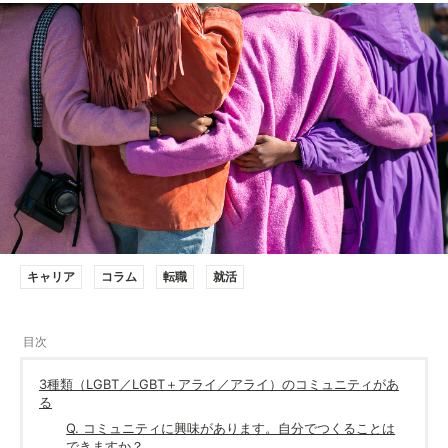
キャリア
コラム
転職
就活
3種類（LGBT／LGBT＋アライ／アライ）のコミュニティがあ
る
Q. コミュニティに興味があります。自分でつくることは
できますか？