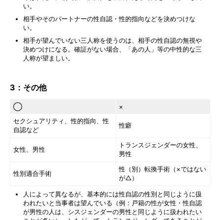
い。
相手やそのパートナーの性自認・性的指向などを決めつけな
い。
相手が望んでいない三人称を使うのは、相手の性自認の無視や
決めつけになる。確証がない場合、「あの人」等の中性的な三
人称が望ましい。
3：その他
◯
×
セクシュアリティ、性的指向、性
性癖
自認など
トランスジェンダーの女性、
女性、男性
男性
性（別）転換手術（×ではない
性別適合手術
が△）
人によって異なるが、基本的には性自認の性別と同じように扱
われたいと当事者は望んでいる（例：戸籍の性が女性・性自認
が男性の人は、シスジェンダーの男性と同じように扱われたい