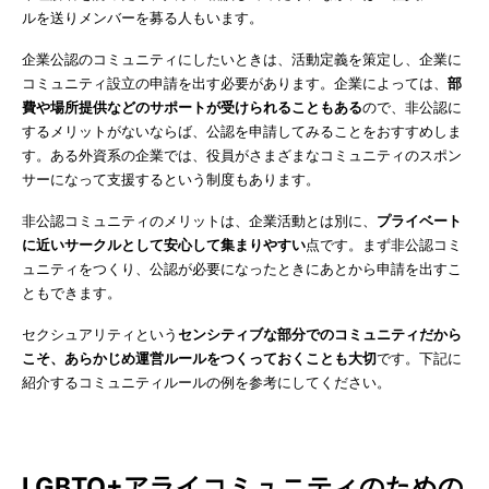
ルを送りメンバーを募る人もいます。
企業公認のコミュニティにしたいときは、活動定義を策定し、企業に
コミュニティ設立の申請を出す必要があります。企業によっては、
部
費や場所提供などのサポートが受けられることもある
ので、非公認に
するメリットがないならば、公認を申請してみることをおすすめしま
す。ある外資系の企業では、役員がさまざまなコミュニティのスポン
サーになって支援するという制度もあります。
非公認コミュニティのメリットは、企業活動とは別に、
プライベート
に近いサークルとして安心して集まりやすい
点です。まず非公認コミ
ュニティをつくり、公認が必要になったときにあとから申請を出すこ
ともできます。
セクシュアリティという
センシティブな部分でのコミュニティだから
こそ、あらかじめ運営ルールをつくっておくことも大切
です。下記に
紹介するコミュニティルールの例を参考にしてください。
LGBTQ+アライコミュニティのための