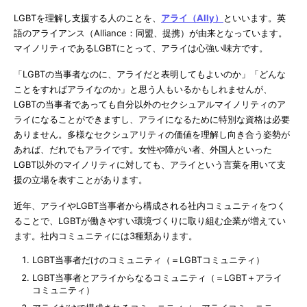
LGBTを理解し支援する人のことを、
アライ（Ally）
といいます。英
語のアライアンス（Alliance：同盟、提携）が由来となっています。
マイノリティであるLGBTにとって、アライは心強い味方です。
「LGBTの当事者なのに、アライだと表明してもよいのか」「どんな
ことをすればアライなのか」と思う人もいるかもしれませんが、
LGBTの当事者であっても自分以外のセクシュアルマイノリティのア
ライになることができますし、アライになるために特別な資格は必要
ありません。多様なセクシュアリティの価値を理解し向き合う姿勢が
あれば、だれでもアライです。女性や障がい者、外国人といった
LGBT以外のマイノリティに対しても、アライという言葉を用いて支
援の立場を表すことがあります。
近年、アライやLGBT当事者から構成される社内コミュニティをつく
ることで、LGBTが働きやすい環境づくりに取り組む企業が増えてい
ます。社内コミュニティには3種類あります。
LGBT当事者だけのコミュニティ（＝LGBTコミュニティ）
LGBT当事者とアライからなるコミュニティ（＝LGBT＋アライ
コミュニティ）