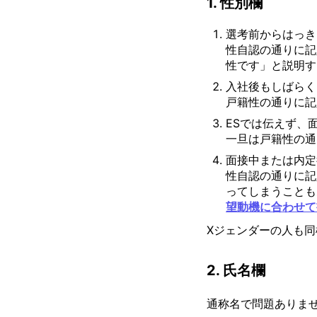
1. 性別欄
選考前からはっき
性自認の通りに記
性です」と説明す
入社後もしばらく
戸籍性の通りに記
ESでは伝えず、
一旦は戸籍性の通
面接中または内定
性自認の通りに記
ってしまうことも
望動機に合わせて
Xジェンダーの人も同
2. 氏名欄
通称名で問題ありま