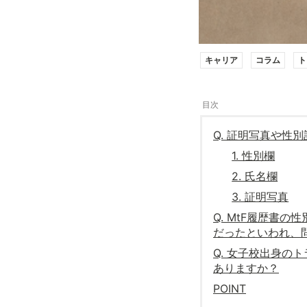
キャリア
コラム
ト
Q. 証明写真や性
1. 性別欄
2. 氏名欄
3. 証明写真
Q. MtF履歴書
だったといわれ、
Q. 女子校出身の
ありますか？
POINT