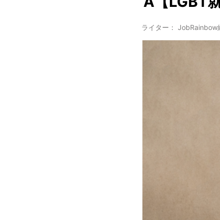
A【LGBT
ライター： JobRainbo