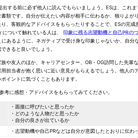
提出する前に必ず他人に読んでもらいましょう。ESは、これ
む書類です。自分が伝えたい内容が相手に伝わるか、独りよが
たり、客観的なアドバイスをもらったりすることで、ESの完成
ティについて触れている人は、
印象に残る志望動機と自己PRのつ
】
にあるように、ネガティブで受け身な印象じゃないか、自分
認できると良いでしょう。
家族や友人のほか、キャリアセンター、OB・OG訪問した先輩
採用担当者が抱く思いに近い意見がもらえるでしょう。他人の
いポイントに気づくこともあります。
を参考に感想・アドバイスをもらってみてください。
・面接に呼びたいと思ったか
・どのような人物だと思ったか
・自分の良さが出ているか
・志望動機や自己PRなどは自分が意図したとおりに伝わ