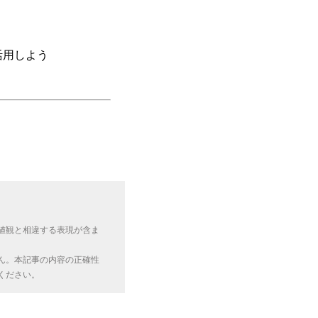
活用しよう
値観と相違する表現が含ま
ん。本記事の内容の正確性
ください。