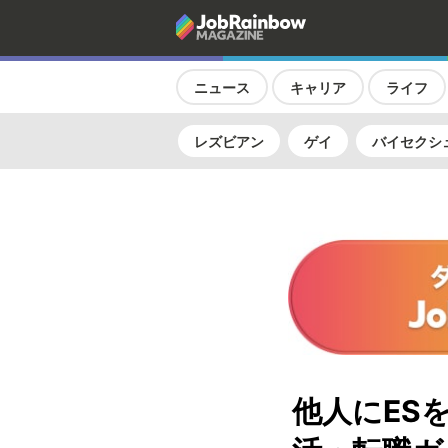
ニュース
キャリア
ライフ
レズビアン
ゲイ
バイセクシ
他人にES