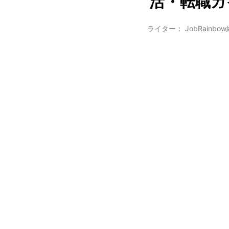
活・転職ガイ
ライター： JobRainbo