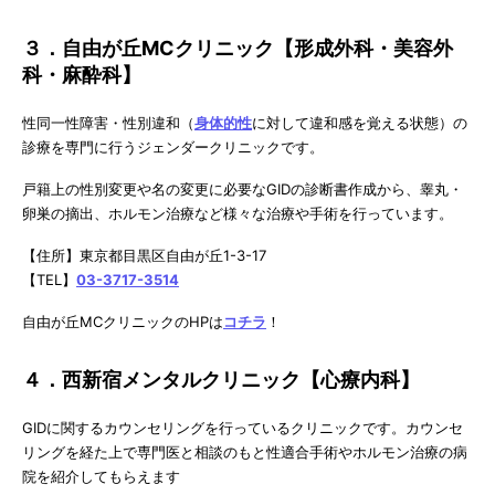
３．自由が丘MCクリニック【形成外科・美容外
科・麻酔科】
性同一性障害・性別違和（
身体的性
に対して違和感を覚える状態）の
診療を専門に行うジェンダークリニックです。
戸籍上の性別変更や名の変更に必要なGIDの診断書作成から、睾丸・
卵巣の摘出、ホルモン治療など様々な治療や手術を行っています。
【住所】東京都目黒区自由が丘1-3-17
【TEL】
03-3717-3514
自由が丘MCクリニックのHPは
コチラ
！
４．西新宿メンタルクリニック【心療内科】
GIDに関するカウンセリングを行っているクリニックです。カウンセ
リングを経た上で専門医と相談のもと性適合手術やホルモン治療の病
院を紹介してもらえます