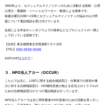
1993年より、セクシュアルマイノリティのために活動する医師・心理
心理士・看護師・ソーシャルワーカー・教員による団体です。
毎週火曜日20時〜22時にセクシュアルマイノリティの悩みや心の問
題について電話相談を受け付けています。
会員による学会やシンポジウムでの発表などもプロジェクトの一環と
して行っている団体です。
【住所】東京都西東京市西原町1-3-1-205
【TEL】
050-5539-0246
AGPのHPは
コチラ
！
３．NPO法人アカー（OCCUR）
こちらでは主に、LGBTに関する総合相談窓口・仕事場での差別や暴
力に対する法律相談窓口・HIV陽性患者が抱える生活上のトラブルの
ための法律相談窓口の３つの電話相談を行っています。
NPO法人アカーでは主に同性愛者やHIV患者のための活動を長く行っ
ており、正式名称を「動くゲイとレズビアンの会」と言います。