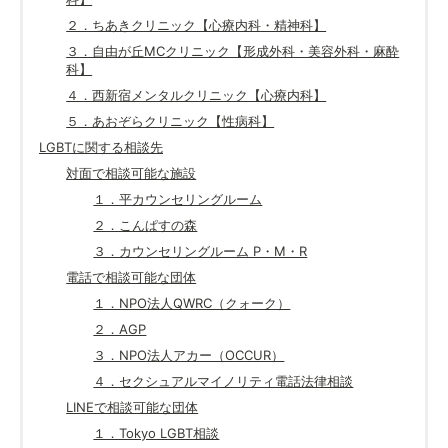
２．ちあきクリニック【心療内科・精神科】
３．自由が丘MCクリニック【形成外科・美容外科・麻酔
科】
４．西新宿メンタルクリニック【心療内科】
５．あおぞらクリニック【性病科】
LGBTに関する相談先
対面で相談可能な施設
１．平カウンセリングルーム
２．こんぱすの森
３．カウンセリングルーム P・M・R
電話で相談可能な団体
１．NPO法人QWRC（クォーク）
２．AGP
３．NPO法人アカー（OCCUR）
４．セクシュアルマイノリティ電話法律相談
LINEで相談可能な団体
１．Tokyo LGBT相談