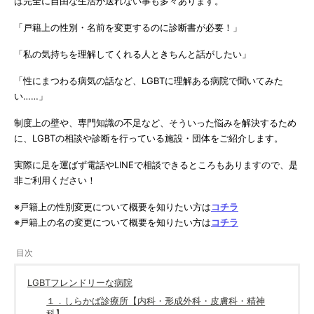
は完全に自由な生活が送れない事も多々あります。
「戸籍上の性別・名前を変更するのに診断書が必要！」
「私の気持ちを理解してくれる人ときちんと話がしたい」
「性にまつわる病気の話など、LGBTに理解ある病院で聞いてみた
い……」
制度上の壁や、専門知識の不足など、そういった悩みを解決するため
に、LGBTの相談や診断を行っている施設・団体をご紹介します。
実際に足を運ばず電話やLINEで相談できるところもありますので、是
非ご利用ください！
※戸籍上の性別変更について概要を知りたい方は
コチラ
※戸籍上の名の変更について概要を知りたい方は
コチラ
LGBTフレンドリーな病院
１．しらかば診療所【内科・形成外科・皮膚科・精神
科】