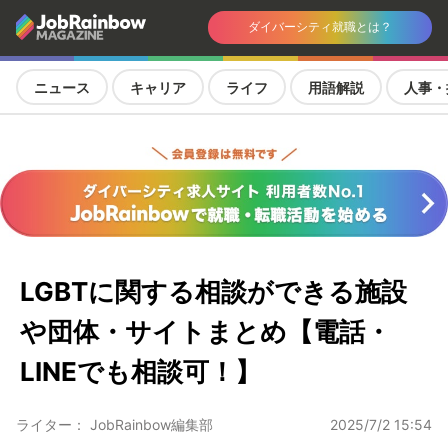
ダイバーシティ就職とは？
ニュース
キャリア
ライフ
用語解説
人事・
LGBTに関する相談ができる施設
や団体・サイトまとめ【電話・
LINEでも相談可！】
ライター： JobRainbow編集部
2025/7/2 15:54