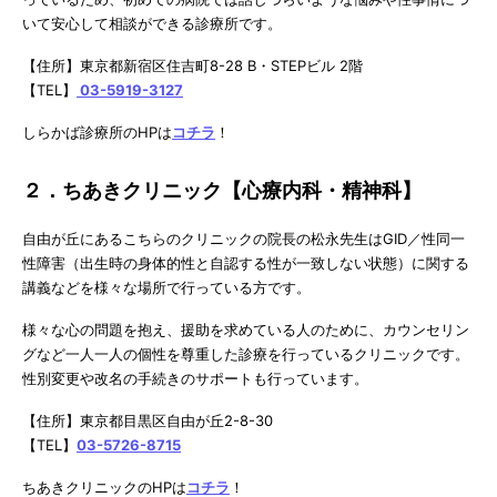
いて安心して相談ができる診療所です。
【住所】東京都新宿区住吉町8-28 B・STEPビル 2階
【TEL】
03-5919-3127
しらかば診療所のHPは
コチラ
！
２．ちあきクリニック【心療内科・精神科】
自由が丘にあるこちらのクリニックの院長の松永先生はGID／性同一
性障害（出生時の身体的性と自認する性が一致しない状態）に関する
講義などを様々な場所で行っている方です。
様々な心の問題を抱え、援助を求めている人のために、カウンセリン
グなど一人一人の個性を尊重した診療を行っているクリニックです。
性別変更や改名の手続きのサポートも行っています。
【住所】東京都目黒区自由が丘2-8-30
【TEL】
03-5726-8715
ちあきクリニックのHPは
コチラ
！