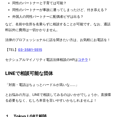
同性のパートナーと子育ては可能？
同性のパートナーが事故に遭ってしまったけど、付き添える？
外国人の同性パートナーに配偶者ビザは出る？
など、名前や住所を名乗らずに相談することが可能です。なお、通話
料以外に費用は一切かかりません。
法律のプロフェッショナルに話を聞きたい方は、お気軽にお電話を！
【TEL】
03-3581-5515
セクシュアルマイノリティ電話法律相談のHPは
コチラ
！
LINEで相談可能な団体
「対面・電話はちょっとハードルが高いな……」
とお悩みの方は、LINEで相談してみるのはいかがでしょうか。直接喋
る必要もなく、むしろ本音を言いやすいかもしれませんよ！
１．Tokyo LGBT相談