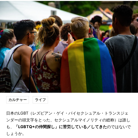
カルチャー
ライフ
日本のLGBT（レズビアン・ゲイ・バイセクシュアル・トランスジェ
ンダーの頭文字をとった、セクシュアルマイノリティの総称）は誰し
も、
「LGBTQ+の仲間探し」に苦労している／してきた
のではないで
しょうか。