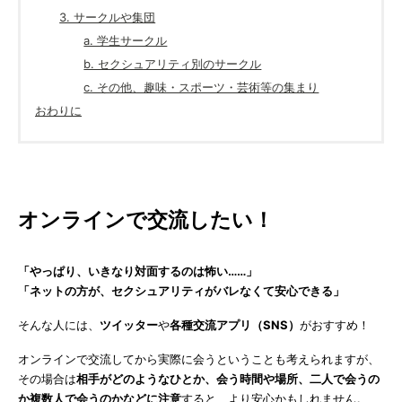
3. サークルや集団
a. 学生サークル
b. セクシュアリティ別のサークル
c. その他、趣味・スポーツ・芸術等の集まり
おわりに
オンラインで交流したい！
「やっぱり、いきなり対面するのは怖い……」
「ネットの方が、セクシュアリティがバレなくて安心できる」
そんな人には、
ツイッター
や
各種交流アプリ（SNS）
がおすすめ！
オンラインで交流してから実際に会うということも考えられますが、
その場合は
相手がどのようなひとか、会う時間や場所、二人で会うの
か複数人で会うのかなどに注意
すると、より安心かもしれません。