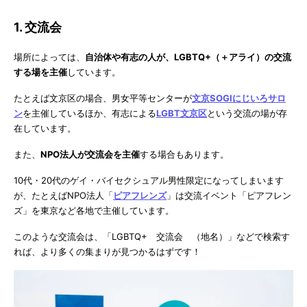
1. 交流会
場所によっては、
自治体や有志の人が、LGBTQ+（＋アライ）の交流
する場を主催
しています。
たとえば文京区の場合、男女平等センターが
文京SOGIにじいろサロ
ン
を主催しているほか、有志による
LGBT文京区
という交流の場が存
在しています。
また、
NPO法人が交流会を主催
する場合もあります。
10代・20代のゲイ・バイセクシュアル男性限定になってしまいます
が、たとえばNPO法人「
ピアフレンズ
」は交流イベント「ピアフレン
ズ」を東京など各地で主催しています。
このような交流会は、「LGBTQ+ 交流会 （地名）」などで検索す
れば、より多くの集まりが見つかるはずです！