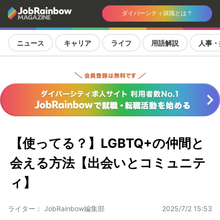
ダイバーシティ就職とは？
ニュース
キャリア
ライフ
用語解説
人事・
【使ってる？】LGBTQ+の仲間と
会える方法【出会いとコミュニテ
ィ】
ライター： JobRainbow編集部
2025/7/2 15:53