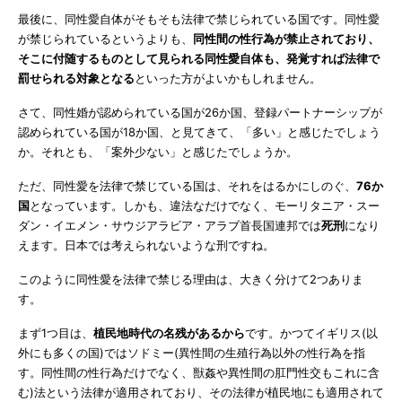
最後に、同性愛自体がそもそも法律で禁じられている国です。同性愛
が禁じられているというよりも、
同性間の性行為が禁止されており、
そこに付随するものとして見られる同性愛自体も、発覚すれば法律で
罰せられる対象となる
といった方がよいかもしれません。
さて、同性婚が認められている国が26か国、登録パートナーシップが
認められている国が18か国、と見てきて、「多い」と感じたでしょう
か。それとも、「案外少ない」と感じたでしょうか。
ただ、同性愛を法律で禁じている国は、それをはるかにしのぐ、
76か
国
となっています。しかも、違法なだけでなく、モーリタニア・スー
ダン・イエメン・サウジアラビア・アラブ首長国連邦では
死刑
になり
えます。日本では考えられないような刑ですね。
このように同性愛を法律で禁じる理由は、大きく分けて2つありま
す。
まず1つ目は、
植民地時代の名残があるから
です。かつてイギリス(以
外にも多くの国)ではソドミー(異性間の生殖行為以外の性行為を指
す。同性間の性行為だけでなく、獣姦や異性間の肛門性交もこれに含
む)法という法律が適用されており、その法律が植民地にも適用されて