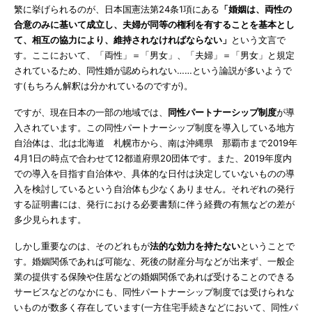
繁に挙げられるのが、日本国憲法第24条1項にある
「婚姻は、両性の
合意のみに基いて成立し、夫婦が同等の権利を有することを基本とし
て、相互の協力により、維持されなければならない」
という文言で
す。ここにおいて、「両性」＝「男女」、「夫婦」＝「男女」と規定
されているため、同性婚が認められない……という論説が多いようで
す(もちろん解釈は分かれているのですが)。
ですが、現在日本の一部の地域では、
同性パートナーシップ制度
が導
入されています。この同性パートナーシップ制度を導入している地方
自治体は、北は北海道 札幌市から、南は沖縄県 那覇市まで2019年
4月1日の時点で合わせて12都道府県20団体です。また、2019年度内
での導入を目指す自治体や、具体的な日付は決定していないものの導
入を検討しているという自治体も少なくありません。それぞれの発行
する証明書には、発行における必要書類に伴う経費の有無などの差が
多少見られます。
しかし重要なのは、そのどれもが
法的な効力を持たない
ということで
す。婚姻関係であれば可能な、死後の財産分与などが出来ず、一般企
業の提供する保険や住居などの婚姻関係であれば受けることのできる
サービスなどのなかにも、同性パートナーシップ制度では受けられな
いものが数多く存在しています(一方住宅手続きなどにおいて、同性パ