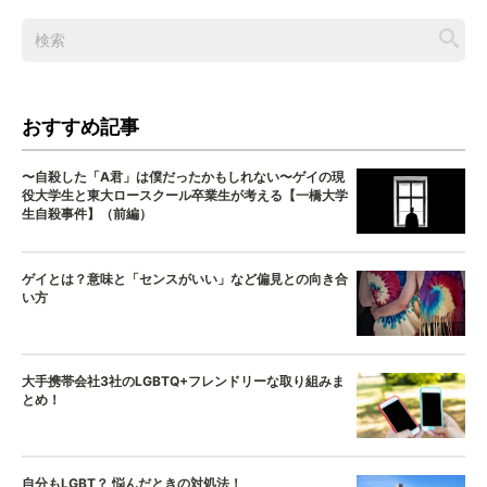
おすすめ記事
〜自殺した「A君」は僕だったかもしれない〜ゲイの現
役大学生と東大ロースクール卒業生が考える【一橋大学
生自殺事件】（前編）
ゲイとは？意味と「センスがいい」など偏見との向き合
い方
大手携帯会社3社のLGBTQ+フレンドリーな取り組みま
とめ！
自分もLGBT？ 悩んだときの対処法！