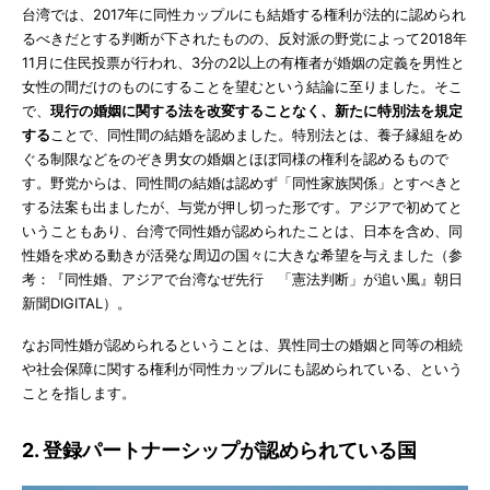
台湾では、2017年に同性カップルにも結婚する権利が法的に認められ
るべきだとする判断が下されたものの、反対派の野党によって2018年
11月に住民投票が行われ、3分の2以上の有権者が婚姻の定義を男性と
女性の間だけのものにすることを望むという結論に至りました。そこ
で、
現行の婚姻に関する法を改変することなく、新たに特別法を規定
する
ことで、同性間の結婚を認めました。特別法とは、養子縁組をめ
ぐる制限などをのぞき男女の婚姻とほぼ同様の権利を認めるもので
す。野党からは、同性間の結婚は認めず「同性家族関係」とすべきと
する法案も出ましたが、与党が押し切った形です。アジアで初めてと
いうこともあり、台湾で同性婚が認められたことは、日本を含め、同
性婚を求める動きが活発な周辺の国々に大きな希望を与えました（参
考：『同性婚、アジアで台湾なぜ先行 「憲法判断」が追い風』朝日
新聞DIGITAL）。
なお同性婚が認められるということは、異性同士の婚姻と同等の相続
や社会保障に関する権利が同性カップルにも認められている、という
ことを指します。
2. 登録パートナーシップが認められている国