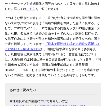
ートナーシップを婚姻関係と同等のものとして扱う企業も現れ始めま
した。詳しくは
こちら
をご覧ください)。
そのような動きが加速する中、法的な効力を持つ結婚を同性間に認め
ない民法や戸籍法の規定は「結婚の自由を保障した憲法に反する」と
して、2019年2月14日、日本で生活する同性カップル13組が東京、大
阪、札幌、名古屋で「結婚の自由をすべての人に」訴訟と銘打って、
立法不作為により原告が受けた精神的損害に対する賠償を求め、国を
一斉に提訴しました（参考：
『日本で同性婚を求める訴訟を応援して
ください！』READY FOR
）。国側は請求棄却を求め争う姿勢を見
せ、札幌地裁と東京地裁では同年4月15日に、名古屋地裁では19日
に、大阪地裁では26日に第一回口頭弁論が行われました（参考：『同
性婚求める訴訟で初弁論 国側は請求棄却求める』朝日新聞
DIGITAL）。日本における同性婚の未来が決まるといっても過言では
ないこの訴訟。前向きに進展していくことを期待するばかりです。
同性婚反対派の議論について知りたい方は