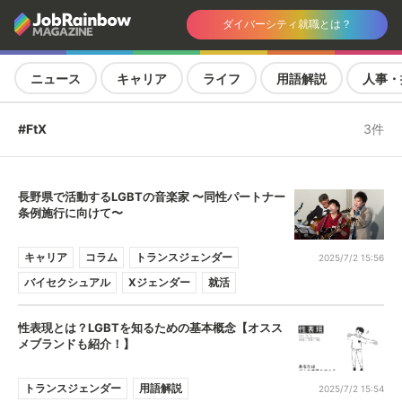
ダイバーシティ就職とは？
ニュース
キャリア
ライフ
用語解説
人事・
#FtX
3件
長野県で活動するLGBTの音楽家 〜同性パートナー
条例施行に向けて〜
キャリア
コラム
トランスジェンダー
2025/7/2 15:56
バイセクシュアル
Xジェンダー
就活
性表現とは？LGBTを知るための基本概念【オスス
メブランドも紹介！】
トランスジェンダー
用語解説
2025/7/2 15:54