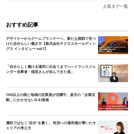
人気タグ一覧
おすすめ記事
デザイナーからゲームプランナーへ、新たな挑戦で見つ
けた自分らしい働き方【株式会社テクロスホールディン
グス インタビュー vol.1】
「自分らしく働ける場所に出会うまで——トランスジェ
ンダー当事者・稲垣さんが歩んできた道」
100以上の国と地域の従業員が活躍中。楽天の「企業活
動」にかかせないD＆I推進
属性ではなく”自分”を磨く。 性別への違和感が導いたキ
ャリアの考え方