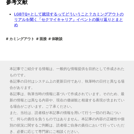
参考文献
LGBTQ+として就活するってどういうこと？カミングアウトの
リアルを聞く「セクマイキャリア」イベントの振り返りとまと
め
カミングアウト
面接
体験談
本記事でご紹介する情報は、一般的な情報提供を目的として作成された
ものです。
各記事の日付はシステム上の更新日付であり、執筆時の日付と異なる場
合があります。
各記事は、執筆当時の情報に基づいて作成されています。そのため、最
新の情報とは異なる内容や、現在の価値観と相違する表現が含まれてい
る場合がございます。ご了承ください。
また、当社は、読者様が本記事の情報を用いて行う一切の行為につい
て、何らの責任を負うものではありません。本記事の内容の正確性や個
別の状況に関するご判断は、読者様ご自身の責任において行っていただ
き、必要に応じて専門家にご相談ください。