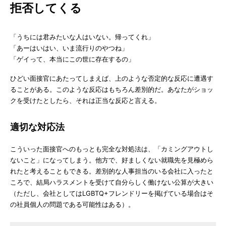
拒否してくる
「うちには君みたいな人はいない。帰ってくれ」
「あーはいはい、いま流行りのやつね」
「ゲイって、本当にこの世に存在するの」
ひどい面接官にあたってしまえば、上のような否定的な反応に遭遇す
ることがある。このような反応はもちろん差別的だ。あなたがショッ
クを受けたとしたら、それは正当な反応と言える。
適切な対応法
こういった面接官へのもっとも完全な対処法は、「カミングアウトし
ないこと」になってしまう。他方で、好ましくない就職先を見極めら
れたと考えることもできる。差別的な人事担当のいる会社に入ったと
ころで、結局ハラスメントを受けて自分らしく働けない公算が大きい
（ただし、会社としてはLGBTQ+フレンドリーを掲げている場合はそ
の社員個人の問題である可能性はある）。