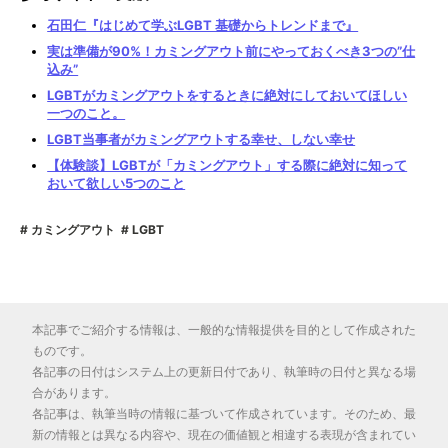
石田仁『はじめて学ぶLGBT 基礎からトレンドまで』
実は準備が90%！カミングアウト前にやっておくべき3つの”仕
込み”
LGBTがカミングアウトをするときに絶対にしておいてほしい
一つのこと。
LGBT当事者がカミングアウトする幸せ、しない幸せ
【体験談】LGBTが「カミングアウト」する際に絶対に知って
おいて欲しい5つのこと
カミングアウト
LGBT
本記事でご紹介する情報は、一般的な情報提供を目的として作成された
ものです。
各記事の日付はシステム上の更新日付であり、執筆時の日付と異なる場
合があります。
各記事は、執筆当時の情報に基づいて作成されています。そのため、最
新の情報とは異なる内容や、現在の価値観と相違する表現が含まれてい