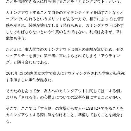
ことを信頼できる人に打ち明けることを「カミングアウト」という。
カミングアウトすることで自身のアイデンティティを隠すことなくオ
ープンでいられるというメリットがある一方で、相手によっては拒否
感を示され、関係が壊れてしまう恐れもある。カミングアウトは必ず
しなければならないという性質のものではない。利点はあるが、常に
危険も伴う。
たとえば、友人間でのカミングアウトは個人の距離が近いため、セク
シュアリティを勝手に第三者に言いふらされてしまう「アウティン
グ」と隣り合わせである。
2015年には都内国立大学で友人にアウティングをされた学生が転落死
する痛ましい事件が起きた。
そのためもあってか、友人へのカミングアウトに関しては「する側」
よりも「される側」の心構えについての記事を目にすることが多い。
そこで、ここでは「する側」の立場から友人へLGBTQ+であることを
カミングアウトする際に気を付けること、準備しておくことを紹介す
る。