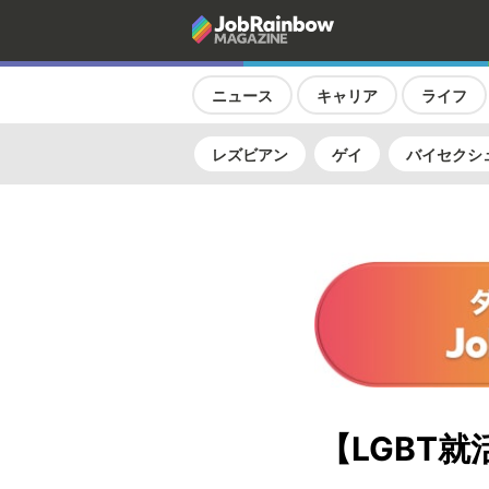
ニュース
キャリア
ライフ
レズビアン
ゲイ
バイセクシ
【LGBT