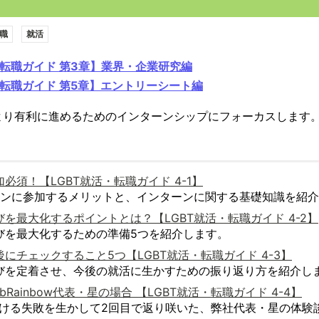
職
就活
・転職ガイド 第3章】業界・企業研究編
・転職ガイド 第5章】エントリーシート編
より有利に進めるためのインターンシップにフォーカスします
必須！【LGBT就活・転職ガイド 4-1】
ターンに参加するメリットと、インターンに関する基礎知識を紹
を最大化するポイントとは？【LGBT就活・転職ガイド 4-2】
びを最大化するための準備5つを紹介します。
にチェックすること5つ【LGBT就活・転職ガイド 4-3】
びを定着させ、今後の就活に生かすための振り返り方を紹介し
bRainbow代表・星の場合 【LGBT就活・転職ガイド 4-4】
おける失敗を生かして2回目で返り咲いた、弊社代表・星の体験