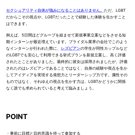
セクシュアリティ自体が強みになることはありません。
ただ、LGBT
だからこその視点や、LGBTだったことで経験した体験を生かすこと
はできます。
例えば、5日間ほどグループを組ませて新規事業立案などをさせる短
期インターンが最近増えています。ブライダル業界の会社でこのよう
なインターンが行われた際に、
レズビアン
の学生が同性カップルなど
のLGBTでも安心して利用できる挙式プランを新規立案し、高く評価
されたとことがありました。最終的に彼女は採用されましたが、評価
されたのはレズビアンであることではなく、自身の経験や視点を生か
してアイディアを実現する発想力とリーダーシップ力です。属性その
ものではなく、それゆえの視点を生かす力は、LGBTかどうかに関係
なく誰でも求められていると考えて臨みましょう。
POINT
・事前に目標と目的意識を持って参加する