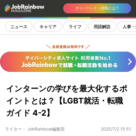
ダイバーシティ就職とは？
ニュース
キャリア
ライフ
用語解説
人事・
インターンの学びを最大化するポ
イントとは？【LGBT就活・転職
ガイド 4-2】
ライター： JobRainbow編集部
2025/7/2 15:51