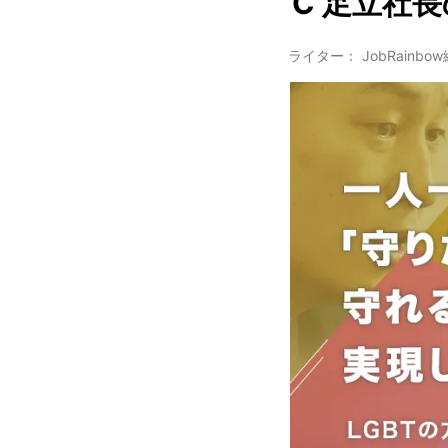
C 足立社
ライター： JobRainbo