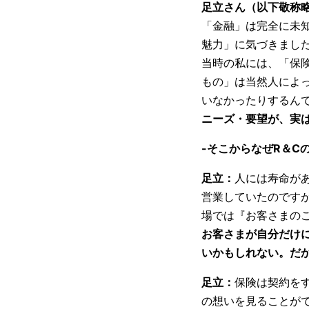
足立さん（以下敬称
「金融」は完全に未
魅力」に気づきまし
当時の私には、「保
もの」は当然人によ
いなかったりするん
ニーズ・要望が、実
-そこからなぜR＆C
足立：
人には寿命が
営業していたのです
場では『お客さまの
お客さまが自分だけ
いかもしれない。だ
足立：
保険は契約を
の想いを見ることが