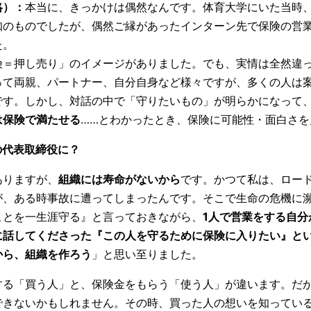
略）：
本当に、きっかけは偶然なんです。体育大学にいた当時
知のものでしたが、偶然ご縁があったインターン先で保険の営
た。
険＝押し売り」のイメージがありました。でも、実情は全然違
って両親、パートナー、自分自身など様々ですが、多くの人は
です。しかし、対話の中で「守りたいもの」が明らかになって
は保険で満たせる
……とわかったとき、保険に可能性・面白さを
の代表取締役に？
ありますが、
組織には寿命がないから
です。かつて私は、ロード
が、ある時事故に遭ってしまったんです。そこで生命の危機に
ことを一生涯守る』と言っておきながら、
1人で営業をする自分
に話してくださった『この人を守るために保険に入りたい』と
から、組織を作ろう
」と思い至りました。
する「買う人」と、保険金をもらう「使う人」が違います。だ
できないかもしれません。その時、買った人の想いを知ってい