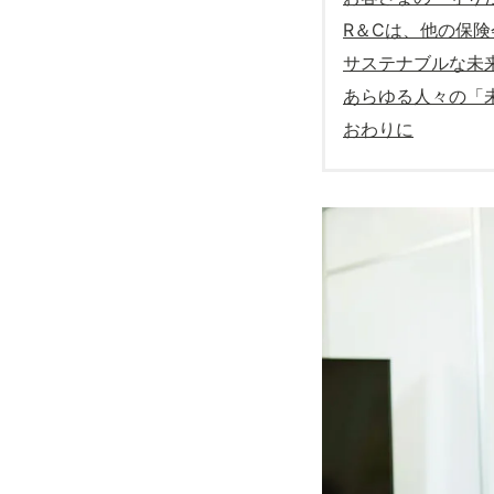
R＆Cは、他の保
サステナブルな未
あらゆる人々の「
おわりに