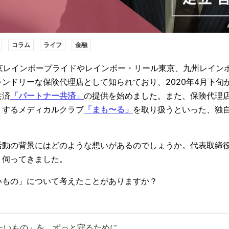
コラム
ライフ
金融
京レインボープライドやレインボー・リール東京、九州レイン
フレンドリーな保険代理店として知られており、2020年4月下旬か
共済
「パートナー共済」
の提供を始めました。また、保険代理
トするメディカルクラブ
「まも〜る」
を取り扱うといった、独
活動の背景にはどのような想いがあるのでしょうか。代表取締
、伺ってきました。
いもの」について考えたことがありますか？
たいもの」を、ずっと守るために