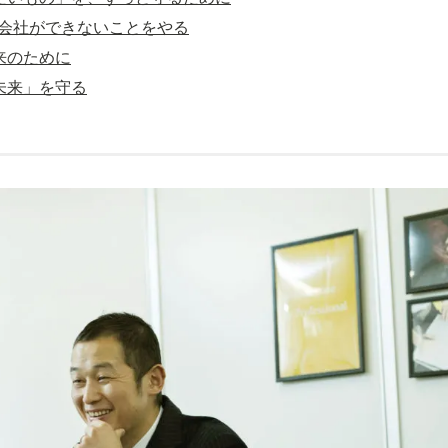
険会社ができないことをやる
来のために
未来」を守る