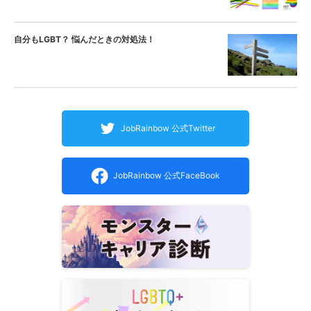
自分もLGBT？ 悩んだときの対処法！
JobRainbow 公式Twitter
JobRainbow 公式FaceBook