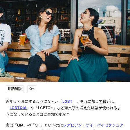
用語解説
Q+
近年よく耳にするようになった「
LGBT
」。それに加えて最近は、
「
LGBTQIA
」や「LGBTQ+」など頭文字の増えた略語が使われるよ
うになっていることはご存知ですか？
実は「QIA」や「Q+」というのは
レズビアン
・
ゲイ
・
バイセクシュア