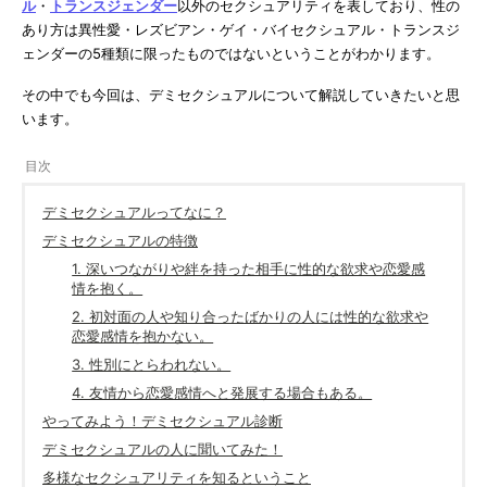
ル
・
トランスジェンダー
以外のセクシュアリティを表しており、性の
あり方は異性愛・レズビアン・ゲイ・バイセクシュアル・トランスジ
ェンダーの5種類に限ったものではないということがわかります。
その中でも今回は、デミセクシュアルについて解説していきたいと思
います。
デミセクシュアルってなに？
デミセクシュアルの特徴
1. 深いつながりや絆を持った相手に性的な欲求や恋愛感
情を抱く。
2. 初対面の人や知り合ったばかりの人には性的な欲求や
恋愛感情を抱かない。
3. 性別にとらわれない。
4. 友情から恋愛感情へと発展する場合もある。
やってみよう！デミセクシュアル診断
デミセクシュアルの人に聞いてみた！
多様なセクシュアリティを知るということ