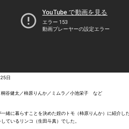
25日
／桐谷健太／柿原りんか／ミムラ／小池栄子 など
が一緒に暮らすことを決めた姪のトモ（柿原りんか）に紹介し
をしているリンコ（生田斗真）でした。