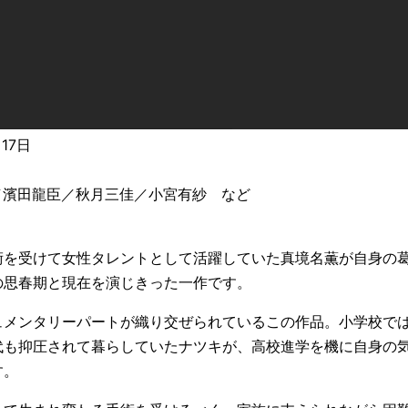
17日
／濱田龍臣／秋月三佳／小宮有紗 など
術を受けて女性タレントとして活躍していた真境名薫が自身の
の思春期と現在を演じきった一作です。
ュメンタリーパートが織り交ぜられているこの作品。小学校で
代も抑圧されて暮らしていたナツキが、高校進学を機に自身の
す。