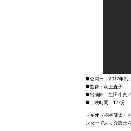
■公開日：2017年2月
■監督：荻上直子
■出演陣：生田斗真
■上映時間：127分
マキオ（桐谷健太）
ンダーであり介護士