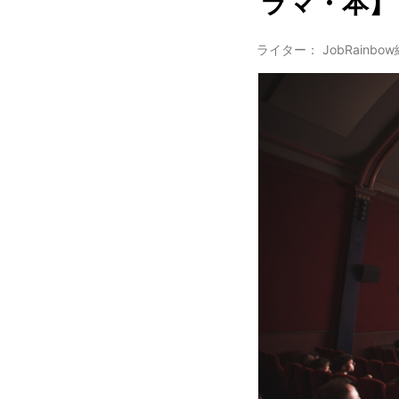
ラマ・本】
ライター： JobRainbo