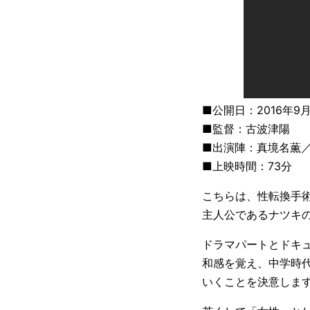
■公開日：2016年9月
■監督：古波津陽
■出演陣：真境名薫
■上映時間：73分
こちらは、性転換手
主人公であるナツキ
ドラマパートとドキ
和感を覚え、中学時
いくことを決意しま