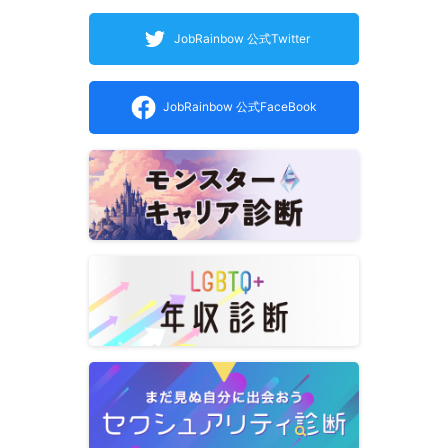
JobRainbow 公式Twitter
JobRainbow 公式FaceBook