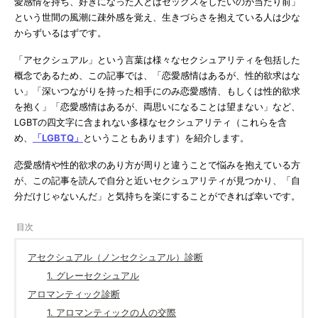
愛感情を持ち、好きになった人とはセックスをしたいのが当たり前」
という世間の風潮に疎外感を覚え、生きづらさを抱えている人は少な
からずいるはずです。
「アセクシュアル」という言葉は様々なセクシュアリティを包括した
概念であるため、この記事では、「恋愛感情はあるが、性的欲求はな
い」「深いつながりを持った相手にのみ恋愛感情、もしくは性的欲求
を抱く」「恋愛感情はあるが、両思いになることは望まない」など、
LGBTの四文字に含まれない多様なセクシュアリティ（これらを含
め、
「LGBTQ」
ということもあります）を紹介します。
恋愛感情や性的欲求のあり方が周りと違うことで悩みを抱えている方
が、この記事を読んで自分と近いセクシュアリティが見つかり、「自
分だけじゃないんだ」と気持ちを楽にすることができれば幸いです。
アセクシュアル（ノンセクシュアル）診断
1. グレーセクシュアル
アロマンティック診断
1. アロマンティックの人の交際