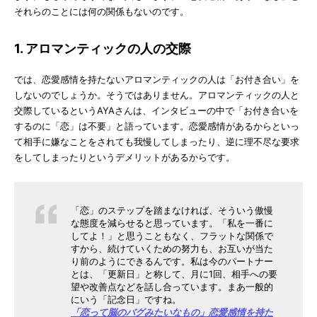
それらのことには何の関係もないのです。
1. アロマンティックの人の交際
では、恋愛感情を持たないアロマンティックの人は「お付き合い」を
しないのでしょうか。そうではありません。アロマンティックの人と
交際しているというAYAさんは、インタビューの中で「お付き合いを
するのに「恋」は不要」と語っています。恋愛感情があるからといっ
て相手に嫌なことをされても我慢してしまったり、逆に理不尽な要求
をしてしまったりというデメリットがあるからです。
「恋」のステップを踏まなければ、そういう傲慢
な態度を減らせると思っています。「私を一番に
してよ！」と思うこともなく、フラットな関係で
すから、続けていくための努力も、お互いが当た
り前のようにできるんです。私は今のパートナー
とは、「更新日」と称して、月に1回、相手への要
望や改善点などを話し合っています。まあ一般的
にいう「記念日」ですね。
「恋って脳のバグみたいなもの」恋愛感情を持た