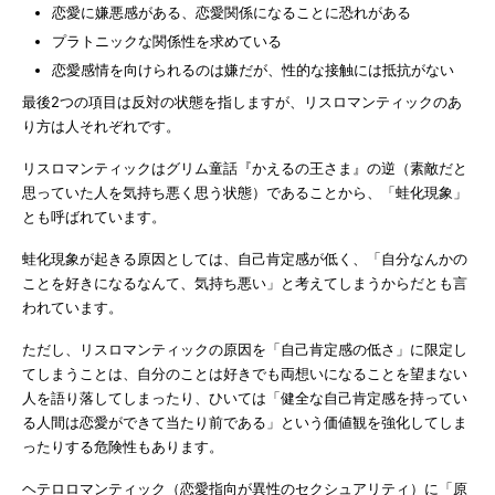
恋愛に嫌悪感がある、恋愛関係になることに恐れがある
プラトニックな関係性を求めている
恋愛感情を向けられるのは嫌だが、性的な接触には抵抗がない
最後2つの項目は反対の状態を指しますが、リスロマンティックのあ
り方は人それぞれです。
リスロマンティックはグリム童話『かえるの王さま』の逆（素敵だと
思っていた人を気持ち悪く思う状態）であることから、「蛙化現象」
とも呼ばれています。
蛙化現象が起きる原因としては、自己肯定感が低く、「自分なんかの
ことを好きになるなんて、気持ち悪い」と考えてしまうからだとも言
われています。
ただし、リスロマンティックの原因を「自己肯定感の低さ」に限定し
てしまうことは、自分のことは好きでも両想いになることを望まない
人を語り落してしまったり、ひいては「健全な自己肯定感を持ってい
る人間は恋愛ができて当たり前である」という価値観を強化してしま
ったりする危険性もあります。
ヘテロロマンティック（恋愛指向が異性のセクシュアリティ）に「原