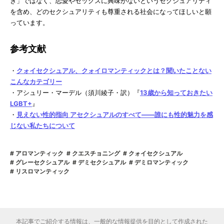
き」ではなく、恋愛やセックスに興味がないというセクシュアリティ
を含め、どのセクシュアリティも尊重される社会になってほしいと願
っています。
参考文献
・
クォイセクシュアル、クォイロマンティックとは？聞いたことない
こんなカテゴリー
・アシュリー・マーデル（須川綾子・訳）『
13歳から知っておきたい
LGBT+
』
・
見えない性的指向 アセクシュアルのすべて――誰にも性的魅力を感
じない私たちについて
アロマンティック
クエスチョニング
クォイセクシュアル
グレーセクシュアル
デミセクシュアル
デミロマンティック
リスロマンティック
本記事でご紹介する情報は、一般的な情報提供を目的として作成された