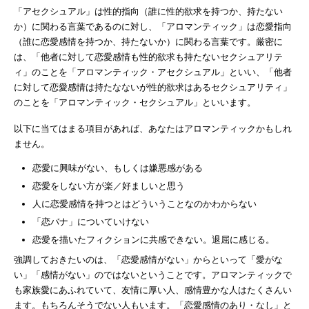
「アセクシュアル」は性的指向（誰に性的欲求を持つか、持たない
か）に関わる言葉であるのに対し、「アロマンティック」は恋愛指向
（誰に恋愛感情を持つか、持たないか）に関わる言葉です。厳密に
は、「他者に対して恋愛感情も性的欲求も持たないセクシュアリテ
ィ」のことを「アロマンティック・アセクシュアル」といい、「他者
に対して恋愛感情は持たなないが性的欲求はあるセクシュアリティ」
のことを「アロマンティック・セクシュアル」といいます。
以下に当てはまる項目があれば、あなたはアロマンティックかもしれ
ません。
恋愛に興味がない、もしくは嫌悪感がある
恋愛をしない方が楽／好ましいと思う
人に恋愛感情を持つとはどういうことなのかわからない
「恋バナ」についていけない
恋愛を描いたフィクションに共感できない。退屈に感じる。
強調しておきたいのは、「恋愛感情がない」からといって「愛がな
い」「感情がない」のではないということです。アロマンティックで
も家族愛にあふれていて、友情に厚い人、感情豊かな人はたくさんい
ます。もちろんそうでない人もいます。「恋愛感情のあり・なし」と