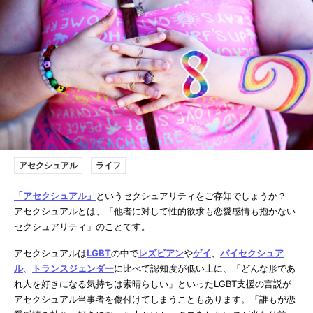
アセクシュアル
ライフ
「アセクシュアル」
というセクシュアリティをご存知でしょうか？
アセクシュアルとは、「他者に対して性的欲求も恋愛感情も抱かない
セクシュアリティ」のことです。
アセクシュアルは
LGBT
の中で
レズビアン
や
ゲイ
、
バイセクシュア
ル
、
トランスジェンダー
に比べて認知度が低い上に、「どんな形であ
れ人を好きになる気持ちは素晴らしい」といったLGBT支援の言説が
アセクシュアル当事者を傷付けてしまうこともあります。「誰もが恋