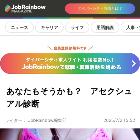
ダイバーシティ就職とは？
ニュース
キャリア
ライフ
用語解説
人事・
あなたもそうかも？ アセクシュ
アル診断
ライター： JobRainbow編集部
2025/7/2 15:52