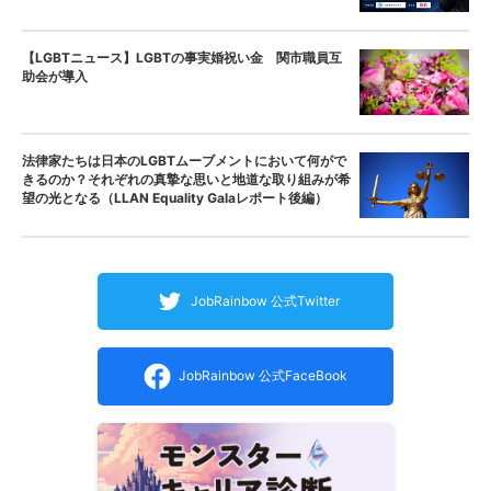
【LGBTニュース】LGBTの事実婚祝い金 関市職員互
助会が導入
法律家たちは日本のLGBTムーブメントにおいて何がで
きるのか？それぞれの真摯な思いと地道な取り組みが希
望の光となる（LLAN Equality Galaレポート後編）
JobRainbow 公式Twitter
JobRainbow 公式FaceBook