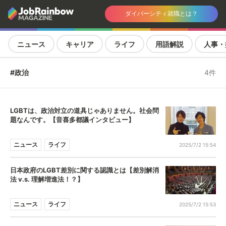
ダイバーシティ就職とは？
ニュース
キャリア
ライフ
用語解説
人事・
#政治
4件
LGBTは、政治対立の道具じゃありません。社会問
題なんです。【音喜多都議インタビュー】
ニュース
ライフ
2025/7/2 15:54
日本政府のLGBT差別に関する認識とは【差別解消
法 v.s. 理解増進法！？】
ニュース
ライフ
2025/7/2 15:53