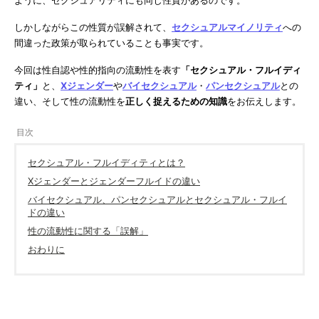
しかしながらこの性質が誤解されて、
セクシュアルマイノリティ
への
間違った政策が取られていることも事実です。
今回は性自認や性的指向の流動性を表す
「セクシュアル・フルイディ
ティ」
と、
Xジェンダー
や
バイセクシュアル
・
パンセクシュアル
との
違い、そして性の流動性を
正しく捉えるための知識
をお伝えします。
セクシュアル・フルイディティとは？
Xジェンダーとジェンダーフルイドの違い
バイセクシュアル、パンセクシュアルとセクシュアル・フルイ
ドの違い
性の流動性に関する「誤解」
おわりに