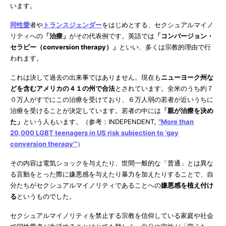
います。
同性愛
者や
トランスジェンダー
をはじめとする、セクシュアルマイノ
リティへの
「治療」
がその代表例です。英語では
「コンバージョン・
セラピー（conversion therapy）」
といい、多くは宗教的理由で行
われます。
これは決して過去の出来事ではありません。現在も
ニューヨーク州な
どを含むアメリカの４１の州で合法
とされています。全米のうち約７
０万人がすでにこの治療を受けており、６万人弱の若者が近いうちに
治療を受けることが決定しています。若者の中には
「親が治療を決め
た」
という人もいます。（参考：INDEPENDENT,
“More than
20,000 LGBT teenagers in US risk subjection to ‘gay
conversion therapy’”
）
その内容は電気ショックを与えたり、世間一般的な「普通」とは異な
る言動をとった際に嫌悪感を与えたり暴力を加えたりすることで、自
分たちがセクシュアルマイノリティであることへの
嫌悪感を植え付け
る
というものでした。
セクシュアルマイノリティを禁止する宗教を信仰している家庭や社会