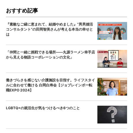
おすすめ記事
『素敵なご縁に恵まれて、結婚やめました』”男男婚活
コンサルタント”の田岡智美さんが考える本当の幸せと
は
「仲間と一緒に挑戦できる場所——丸源ラーメン幸手店
から見える物語コーポレーションの文化」
働きづらさを感じない介護施設を目指す。ライフスタイ
ルに合わせて働ける 白岡白寿会【ジョブレインボー転
職EXPO 2024】
LGBTQ+の就活生が気をつけるべき6つのこと