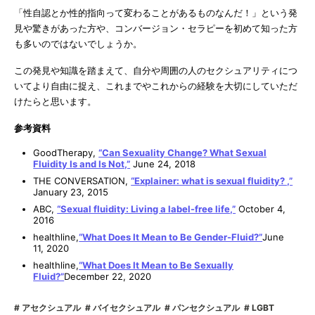
「性自認とか性的指向って変わることがあるものなんだ！」という発
見や驚きがあった方や、コンバージョン・セラピーを初めて知った方
も多いのではないでしょうか。
この発見や知識を踏まえて、自分や周囲の人のセクシュアリティにつ
いてより自由に捉え、これまでやこれからの経験を大切にしていただ
けたらと思います。
参考資料
GoodTherapy,
“Can Sexuality Change? What Sexual
Fluidity Is and Is Not,”
June 24, 2018
THE CONVERSATION,
“Explainer: what is sexual fluidity? ,”
January 23, 2015
ABC,
“Sexual fluidity: Living a label-free life,”
October 4,
2016
healthline,
“What Does It Mean to Be Gender-Fluid?”
June
11, 2020
healthline,
“What Does It Mean to Be Sexually
Fluid?”
December 22, 2020
アセクシュアル
バイセクシュアル
パンセクシュアル
LGBT