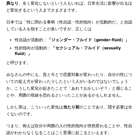
異なり
、全く変化しないという人もいれば、日常生活に影響が出るほ
ど変化するという人までさまざまです。
日本では「性に関わる事柄（性自認・性的指向）が流動的だ」と自認
している人を指すことが多いですが、正しくは
性自認が流動的：
「ジェンダー・フルイド（gender-fluid）」
性的指向が流動的：
「セクシュアル・フルイド（sexually
fluid）」
と呼びます。
みなさんの中にも、昔と今とで恋愛対象が変わったり、自分の性につ
いての捉え方が変わったりしたという人がいるのではないでしょう
か。こうした変化が起きたことで「あれ？おかしいぞ？」と感じるこ
とや、周囲の視線を恐れるといったことがあるかもしれません。
しかし実は、こういった変化は
当たり前
のことであり、隠す必要は全
くないのです。
つまり、例えば自分や周囲の人の性的指向が突然変わることや、性自
認がわからなくなることはごく普通に起こるといえます。