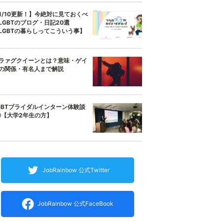
1/10更新！】今絶対に見ておくべ
LGBTのブログ・日記20選
LGBTの暮らしってこういう事】
ラァグクイーンとは？意味・ゲイ
の関係・有名人まで解説
GBTブライダルインターン体験談
【大学2年生の方】
JobRainbow 公式Twitter
JobRainbow 公式FaceBook