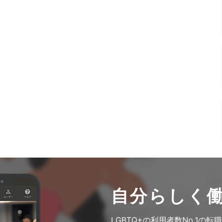
自分らしく
LGBTQ+の利用者数No.1の