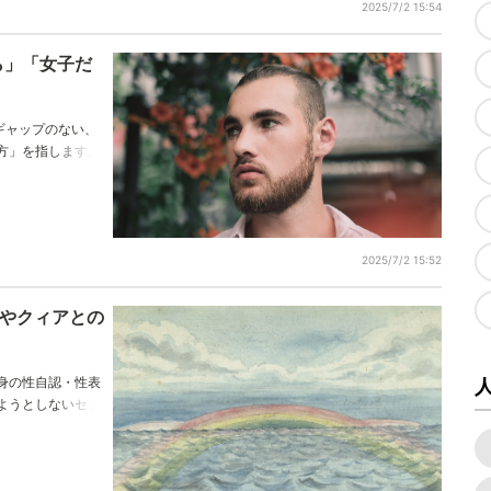
2025/7/2 15:54
ら」「女子だ
ーギャップのない、
方」を指します。
り、「男女の境界
うになりました。
2025/7/2 15:52
ーやクィアとの
身の性自認・性表
ようとしないセク