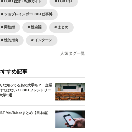
LGBT就活・転職ガイド
LGBTQ+
ジョブレインボーLGBT仕事博
同性婚
性自認
まとめ
性的指向
インターン
人気タグ一覧
おすすめ記事
んな知ってるあの大学も？ 企業
けではない！LGBTフレンドリー
大学5選
GBT YouTuberまとめ【日本編】