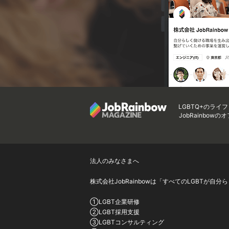
LGBTQ+のライ
JobRainbow
法人のみなさまへ
株式会社JobRainbowは「すべてのLGBT
①LGBT企業研修
②LGBT採用支援
③LGBTコンサルティング