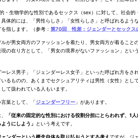
的・生物学的な性別であるセックス（sex）に対して、社会的
。具体的には、「男性らしさ」「女性らしさ」と呼ばれるよう
どを指します。（参考：
第70回 性差：ジェンダーとセックス
デルが男女両方のファッションを着たり、男女両方が着ること
表現の在り方として、「男女の境界がないファッション」とい
。
ダーレス男子」「ジェンダーレス女子」といった呼ばれ方をさ
ているものの、あくまでセクシュアリティは男性（女性）とし
として扱われている人もいます。
い言葉として、「
ジェンダーフリー
」があります。
は、
「従来の固定的な性別における役割分担にとらわれず、1人
るようにしよう」
という考えです。
ジェンダーという概念自体を取り払おうとする考え
ですが、ジ