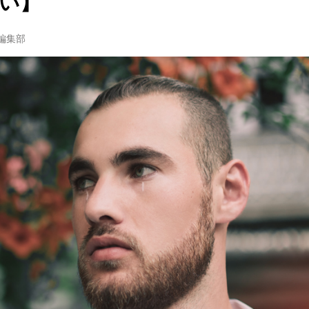
い】
w編集部