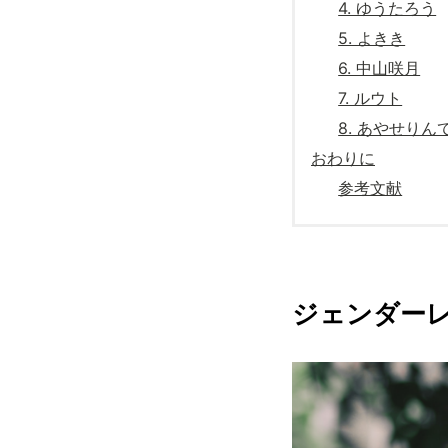
4. ゆうたろう
5. よきき
6. 中山咲月
7. ルウト
8. あやせりん
おわりに
参考文献
ジェンダー