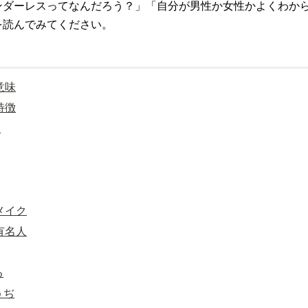
ンダーレスってなんだろう？」「自分が男性か女性かよくわから
を読んでみてください。
意味
特徴
ン
メイク
有名人
る
うぢ