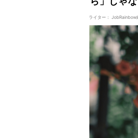
ら」じゃな
ライター： JobRainbo